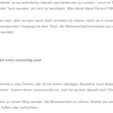
btheit, ist es verlockend, überall nach Antworten zu suchen - auch im
an das Tarot wenden, um sich zu beruhigen:
Was denkt diese Person? 
en sein, aber es kann auch mehr schaden als nützen, wenn es in einem
ntwortungsvollen Umgang mit dem Tarot, der Besessenheit vermeidet un
rwandelt.
Holen Sie sich Ihre kostenlose Lesung
Sie nicht vorsichtig sind
essenheit in eine Person, die oft mit einem ständigen Bedürfnis nach B
solchen - kommt Ihnen monumental vor, und Sie suchen überall nach "Ze
ann zu einem Weg werden, die Besessenheit zu nähren. Anstatt sie zur 
 hoffen oder befürchten.