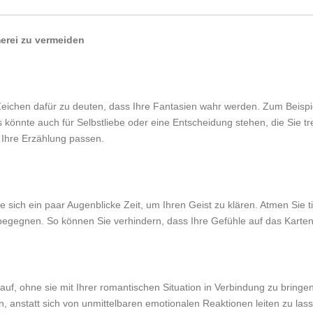
merei zu vermeiden
ls Zeichen dafür zu deuten, dass Ihre Fantasien wahr werden. Zum Beispi
önnte auch für Selbstliebe oder eine Entscheidung stehen, die Sie tre
n Ihre Erzählung passen.
sich ein paar Augenblicke Zeit, um Ihren Geist zu klären. Atmen Sie t
u begegnen. So können Sie verhindern, dass Ihre Gefühle auf das Karten
uf, ohne sie mit Ihrer romantischen Situation in Verbindung zu bringen
n, anstatt sich von unmittelbaren emotionalen Reaktionen leiten zu las