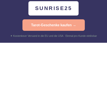
SUNRISE25
Tarot-Geschenke kaufen →
✦ Kostenloser Versand in die EU und die USA · Einmal pro Kunde einlösbar