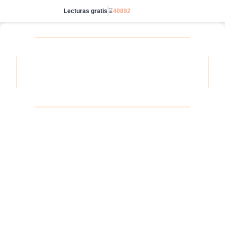
Lecturas gratis
⌛
40892
Ve sin límites