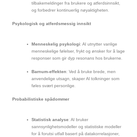
tilbakemeldinger fra brukere og atferdsinnsikt,
og forbedrer kontinuerlig nøyaktigheten.
Psykologisk og atferdsmessig innsikt
Menneskelig psykologi
: AI utnytter vanlige
menneskelige følelser, frykt og ønsker for å lage
responser som gir dyp resonans hos brukerne.
Barnum-effekten
: Ved å bruke brede, men
anvendelige utsagn, skaper AI tolkninger som
føles svært personlige.
Probabilistiske spådommer
Statistisk analyse
: AI bruker
sannsynlighetsmodeller og statistiske modeller
for å forutsi utfall basert på datakorrelasjoner,