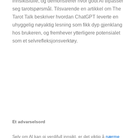
innsiktsfulle, og demonstrerer hvor godt AI tilpasser
seg tarotspørsmål. Tilsvarende
en artikkel om The
Tarot Talk
beskriver hvordan ChatGPT leverte en
uhyggelig nøyaktig lesning som fikk dyp gjenklang
hos brukeren, og fremhever ytterligere potensialet
som et selvrefleksjonsverktøy.
Et advarselsord
Selv om AI kan gi verdifull innsikt, er det viktig å
nærme