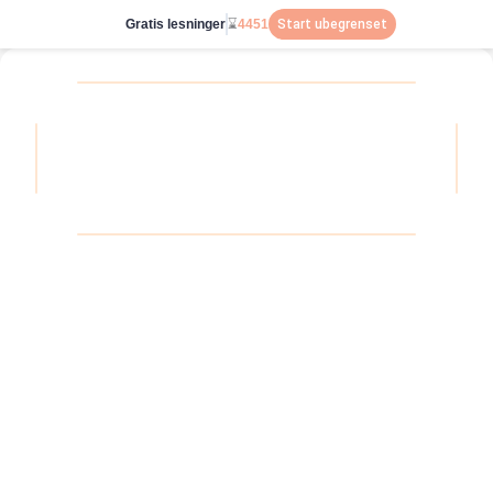
Gratis lesninger
⌛
4451
Start ubegrenset