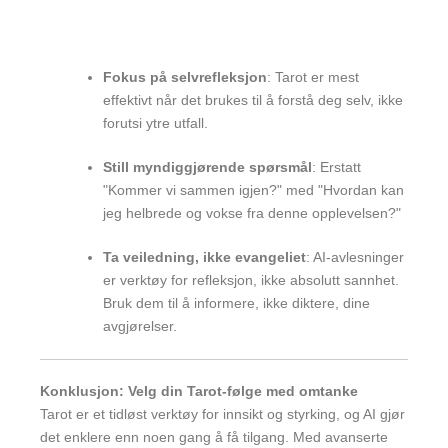
Fokus på selvrefleksjon
: Tarot er mest
effektivt når det brukes til å forstå deg selv, ikke
forutsi ytre utfall.
Still myndiggjørende spørsmål
: Erstatt
"Kommer vi sammen igjen?" med "Hvordan kan
jeg helbrede og vokse fra denne opplevelsen?"
Ta veiledning, ikke evangeliet
: AI-avlesninger
er verktøy for refleksjon, ikke absolutt sannhet.
Bruk dem til å informere, ikke diktere, dine
avgjørelser.
Konklusjon: Velg din Tarot-følge med omtanke
Tarot er et tidløst verktøy for innsikt og styrking, og AI gjør
det enklere enn noen gang å få tilgang. Med avanserte