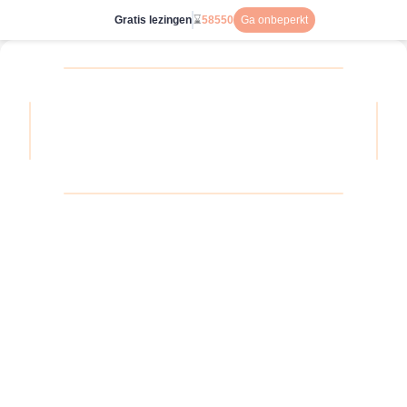
Gratis lezingen
⌛
58550
Ga onbeperkt