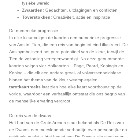
fysieke wereld
Zwaarden:
Gedachten, uitdagingen en conflicten
Toverstokken:
Creativiteit, actie en inspiratie
De numerieke progressie
In elke kleur volgen de kaarten een numerieke progressie
van Aas tot Tien, die een reis van begin tot eind illustreert. De
Aas symboliseert het pure potentieel van de kleur, terwijl de
Tien de voltooiing vertegenwoordigt. Na deze genummerde
kaarten volgen vier Hofkaarten – Page, Paard, Koningin en
Koning – die elk een andere groei- of volwassenheidsfase
binnen het thema van de kleur weerspiegelen.
tarotkaartreeks
laat zien hoe elke kaart voortbouwt op de
vorige, waardoor een verhaallijn ontstaat die ons begrip van
de menselijke ervaring vergroot.
De reis van de dwaas
Het hart van de Grote Arcana staat bekend als De Reis van
de Dwaas, een meeslepende verhaallijn over persoonlijke en
spirituele evolutie. Het begint met De Dwaas, die staat voor