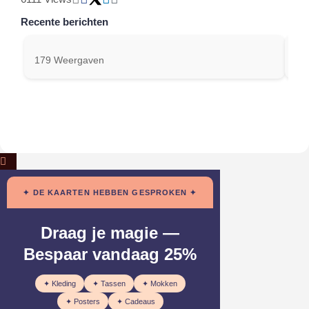
Recente berichten
179 Weergaven
30
✦ DE KAARTEN HEBBEN GESPROKEN ✦
Draag je magie —
Bespaar vandaag 25%
✦ Kleding
✦ Tassen
✦ Mokken
✦ Posters
✦ Cadeaus