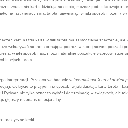
wieków, a każda karta symbolizuje różne tematy i energie. Jednak to wł
 różne znaczenia kart oddziałują na siebie, możesz podnieść swoje in
światło na fascynujący świat tarota, ujawniając, w jaki sposób możemy 
aczeń kart. Każda karta w talii tarota ma samodzielne znaczenie, ale
ą może wskazywać na transformującą podróż, w której naiwne początki
reśla, w jaki sposób nasz mózg naturalnie poszukuje wzorców, sugeruj
binacjach tarota.
ego interpretacji. Przełomowe badanie w
International Journal of Metap
zji. Odkrycie to przypomina sposób, w jaki działają karty tarota - ka
i Rydwan nie tylko oznacza wybór i determinację w związkach, ale także
ąc głębszy rezonans emocjonalny.
e praktyczne kroki: