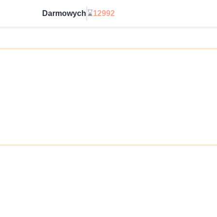
Darmowych
⌛
12992
Wybierz bez limitu