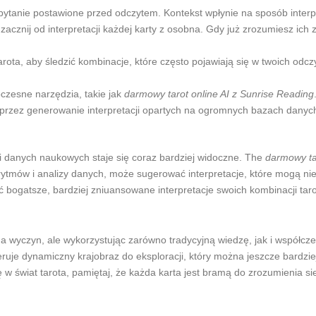
tanie postawione przed odczytem. Kontekst wpłynie na sposób interpre
acznij od interpretacji każdej karty z osobna. Gdy już zrozumiesz ich z
ota, aby śledzić kombinacje, które często pojawiają się w twoich odczy
zesne narzędzia, takie jak
darmowy tarot online AI z Sunrise Reading
przez generowanie interpretacji opartych na ogromnych bazach danych
 i danych naukowych staje się coraz bardziej widoczne. The
darmowy ta
orytmów i analizy danych, może sugerować interpretacje, które mogą ni
jać bogatsze, bardziej zniuansowane interpretacje swoich kombinacji taro
da wyczyn, ale wykorzystując zarówno tradycyjną wiedzę, jak i współc
ruje dynamiczny krajobraz do eksploracji, który można jeszcze bardzie
ię w świat tarota, pamiętaj, że każda karta jest bramą do zrozumienia s