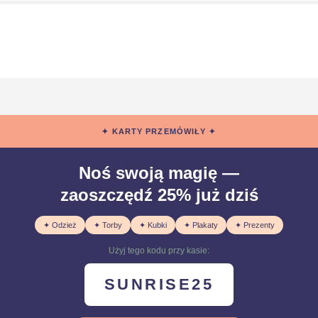
✦ KARTY PRZEMÓWIŁY ✦
Noś swoją magię —
zaoszczędź 25% już dziś
✦ Odzież
✦ Torby
✦ Kubki
✦ Plakaty
✦ Prezenty
Użyj tego kodu przy kasie:
SUNRISE25