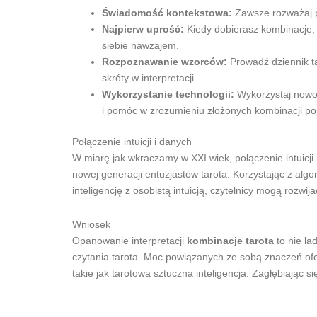
Świadomość kontekstowa:
Zawsze rozważaj py
Najpierw uprość:
Kiedy dobierasz kombinacje, z
siebie nawzajem.
Rozpoznawanie wzorców:
Prowadź dziennik tar
skróty w interpretacji.
Wykorzystanie technologii:
Wykorzystaj nowoc
i pomóc w zrozumieniu złożonych kombinacji po
Połączenie intuicji i danych
W miarę jak wkraczamy w XXI wiek, połączenie intuicji
nowej generacji entuzjastów tarota. Korzystając z alg
inteligencję z osobistą intuicją, czytelnicy mogą rozwi
Wniosek
Opanowanie interpretacji
kombinacje tarota
to nie la
czytania tarota. Moc powiązanych ze sobą znaczeń ofe
takie jak tarotowa sztuczna inteligencja. Zagłębiając s