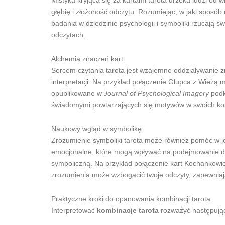
Mistyka kryjąca się za kartami tarota urzeka ludzi od 
głębię i złożoność odczytu. Rozumiejąc, w jaki sposób
badania w dziedzinie psychologii i symboliki rzucają 
odczytach.
Alchemia znaczeń kart
Sercem czytania tarota jest wzajemne oddziaływanie zn
interpretacji. Na przykład połączenie Głupca z Wież
opublikowane w
Journal of Psychological Imagery
podk
świadomymi powtarzających się motywów w swoich kom
Naukowy wgląd w symbolikę
Zrozumienie symboliki tarota może również pomóc w j
emocjonalne, które mogą wpływać na podejmowanie decy
symboliczną. Na przykład połączenie kart Kochankowie 
zrozumienia może wzbogacić twoje odczyty, zapewniaj
Praktyczne kroki do opanowania kombinacji tarota
Interpretować
kombinacje tarota
rozważyć następując