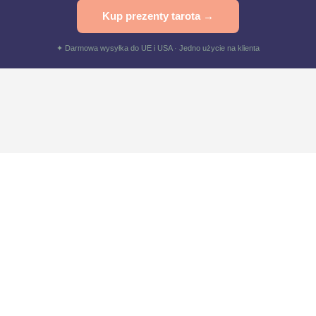
Kup prezenty tarota →
✦ Darmowa wysyłka do UE i USA · Jedno użycie na klienta