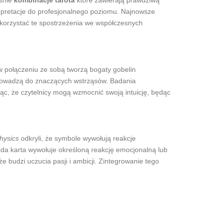
aśnie
kombinacje tarota
które zawierają prawdziwą
terpretacje do profesjonalnego poziomu. Najnowsze
wykorzystać te spostrzeżenia we współczesnych
 w połączeniu ze sobą tworzą bogaty gobelin
 prowadzą do znaczących wstrząsów. Badania
ąc, że czytelnicy mogą wzmocnić swoją intuicję, będąc
hysics
odkryli, że symbole wywołują reakcje
żda karta wywołuje określoną reakcję emocjonalną lub
 budzi uczucia pasji i ambicji. Zintegrowanie tego