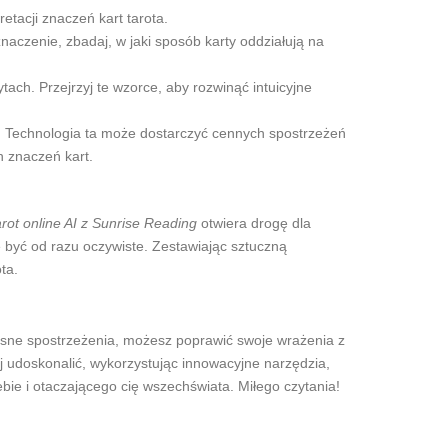
tacji znaczeń kart tarota.
naczenie, zbadaj, w jaki sposób karty oddziałują na
tach. Przejrzyj te wzorce, aby rozwinąć intuicyjne
. Technologia ta może dostarczyć cennych spostrzeżeń
 znaczeń kart.
rot online AI z Sunrise Reading
otwiera drogę dla
e być od razu oczywiste. Zestawiając sztuczną
ta.
zesne spostrzeżenia, możesz poprawić swoje wrażenia z
j udoskonalić, wykorzystując innowacyjne narzędzia,
iebie i otaczającego cię wszechświata. Miłego czytania!