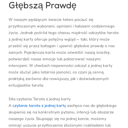
Głębszą Prawdę
W naszym pędzącym świecie łatwo poczuć się
przytłoczonym wyborami, opiniami i hałasem codziennego
życia. Jednak pośród tego chaosu mądrość odczytów tarota
z jednej karty oferuje potężny wgląd — taki, który może
przebić się przez bałagan i ujawnić głębokie prawdy o nas
samych. Pojedyncza karta może oświetlić naszą ścieżkę,
potwierdzić nasze emocje lub pokierować naszymi
intencjami. W chwilach niepewności odczyt z jednej karty
może służyć jako latarnia jasności, co czyni ją cenną
praktyką zarówno dla nowicjuszy, jak i doświadczonych
entuzjastów tarota.
Siła czytania Tarota z jednej karty
A
czytanie tarota z jednej karty
zachęca nas do głębokiego
skupienia się na konkretnym pytaniu, intencji lub obszarze
naszego życia. Skupiając się na jednej karcie, możemy
ominąć uczucie przytłoczenia złożonymi rozkładami lub