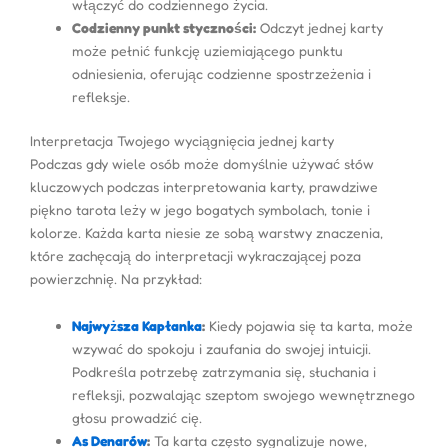
włączyć do codziennego życia.
Codzienny punkt styczności:
Odczyt jednej karty
może pełnić funkcję uziemiającego punktu
odniesienia, oferując codzienne spostrzeżenia i
refleksje.
Interpretacja Twojego wyciągnięcia jednej karty
Podczas gdy wiele osób może domyślnie używać słów
kluczowych podczas interpretowania karty, prawdziwe
piękno tarota leży w jego bogatych symbolach, tonie i
kolorze. Każda karta niesie ze sobą warstwy znaczenia,
które zachęcają do interpretacji wykraczającej poza
powierzchnię. Na przykład:
Najwyższa Kapłanka
:
Kiedy pojawia się ta karta, może
wzywać do spokoju i zaufania do swojej intuicji.
Podkreśla potrzebę zatrzymania się, słuchania i
refleksji, pozwalając szeptom swojego wewnętrznego
głosu prowadzić cię.
As Denarów
:
Ta karta często sygnalizuje nowe,