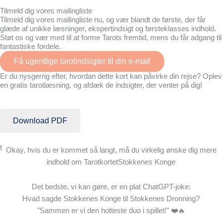
Tilmeld dig vores mailingliste
Tilmeld dig vores mailingliste nu, og vær blandt de første, der får
glæde af unikke læsninger, ekspertindsigt og førsteklasses indhold.
Støt os og vær med til at forme Tarots fremtid, mens du får adgang til
fantastiske fordele.
Få ugentlige tarotindsigter til din e-mail
Er du nysgerrig efter, hvordan dette kort kan påvirke din rejse? Oplev
en gratis tarotlæsning, og afdæk de indsigter, der venter på dig!
Få en gratis læsning
Download PDF
t
Okay, hvis du er kommet så langt, må du virkelig ønske dig mere
indhold om TarotkortetStokkenes Konge
Det bedste, vi kan gøre, er en plat ChatGPT-joke:
Hvad sagde Stokkenes Konge til Stokkenes Dronning?
"Sammen er vi den hotteste duo i spillet!" ❤️🔥