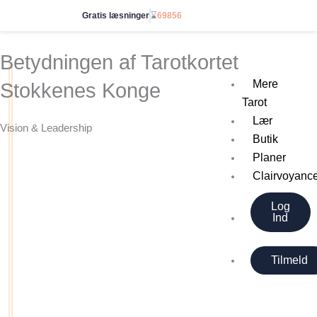
Gå
Gratis læsninger
⌛
69856
Gå ubegrænset
til
indholdet
Betydningen af Tarotkortet
Mere
Stokkenes Konge
Tarot
Lær
Vision & Leadership
Butik
Planer
Clairvoyanc
Log
Ind
Tilmeld