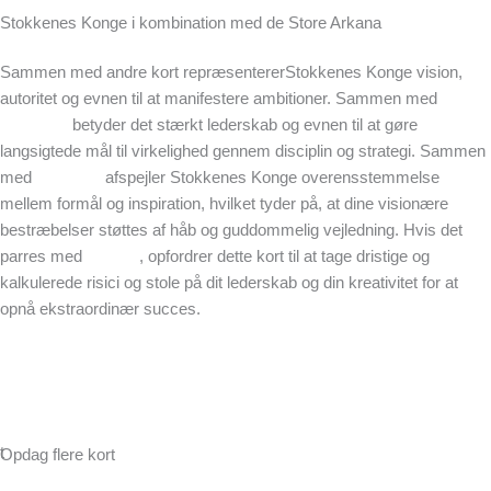
Stokkenes Konge i kombination med de Store Arkana
Sammen med andre kort repræsentererStokkenes Konge vision,
autoritet og evnen til at manifestere ambitioner. Sammen med
Kejseren
betyder det stærkt lederskab og evnen til at gøre
langsigtede mål til virkelighed gennem disciplin og strategi. Sammen
med
Stjernen
afspejler Stokkenes Konge overensstemmelse
mellem formål og inspiration, hvilket tyder på, at dine visionære
bestræbelser støttes af håb og guddommelig vejledning. Hvis det
parres med
Narren
, opfordrer dette kort til at tage dristige og
kalkulerede risici og stole på dit lederskab og din kreativitet for at
opnå ekstraordinær succes.
Få en gratis læsning
t
Opdag flere kort