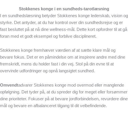
Stokkenes konge i en sundheds-tarotlæsning
I en sundhedslæsning betyder Stokkenes konge lederskab, vision og
styrke. Det antyder, at du har kontrol over din sundhedsrejse og er
fast besluttet på at nå dine wellness-mål. Dette kort opfordrer til at gå
foran med et godt eksempel og forblive disciplineret.
Stokkenes konge fremhæver værdien af at sætte klare mål og
bevare fokus. Det er en påmindelse om at inspirere andre med dine
fremskridt, mens du holder fast i din vej. Stol på din evne til at
overvinde udfordringer og opnå langsigtet sundhed.
Omvendt
advarer Stokkenes konge mod overmod eller manglende
opfølgning. Det tyder på, at du spreder dig for meget eller forsømmer
dine prioriteter. Fokuser på at bevare jordforbindelsen, revurdere dine
mål og bevare en afbalanceret tilgang til dit velbefindende.