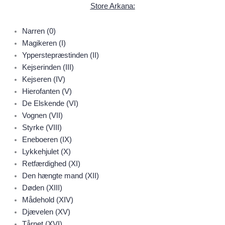
Store Arkana:
Narren (0)
Magikeren (I)
Ypperstepræstinden (II)
Kejserinden (III)
Kejseren (IV)
Hierofanten (V)
De Elskende (VI)
Vognen (VII)
Styrke (VIII)
Eneboeren (IX)
Lykkehjulet (X)
Retfærdighed (XI)
Den hængte mand (XII)
Døden (XIII)
Mådehold (XIV)
Djævelen (XV)
Tårnet (XVI)