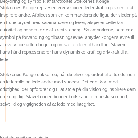
Betydning og symbolik af tarotkortet Stokkenes Konge
Stokkenes Konge repræsenterer visioner, lederskab og evnen til at
inspirere andre. Afbildet som en kommanderende figur, der sidder på
en trone prydet med salamandere og løver, afspejler dette kort
autoritet og beherskelse af kreativ energi. Salamandrene, som er et
symbol på forvandling og tilpasningsevne, antyder kongens evne til
at overvinde udfordringer og omsætte ideer til handling. Staven i
hans hånd repræsenterer hans dynamiske kraft og drivkraft til at
lede.
Stokkenes Konge dukker op, når du bliver opfordret til at træde ind i
en lederrolle og lede andre mod succes. Det er et kort med
dristighed, der opfordrer dig til at stole på din vision og inspirere dem
omkring dig. Stavekongen bringer budskabet om beslutsomhed,
selvtillid og vigtigheden af at lede med integritet.
Få en gratis læsning
t
Kortets position er vigtig