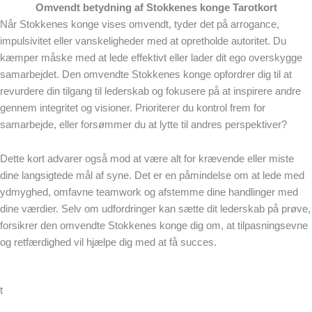
Omvendt betydning af Stokkenes konge Tarotkort
Når Stokkenes konge vises omvendt, tyder det på arrogance,
impulsivitet eller vanskeligheder med at opretholde autoritet. Du
kæmper måske med at lede effektivt eller lader dit ego overskygge
samarbejdet. Den omvendte Stokkenes konge opfordrer dig til at
revurdere din tilgang til lederskab og fokusere på at inspirere andre
gennem integritet og visioner. Prioriterer du kontrol frem for
samarbejde, eller forsømmer du at lytte til andres perspektiver?
Dette kort advarer også mod at være alt for krævende eller miste
dine langsigtede mål af syne. Det er en påmindelse om at lede med
ydmyghed, omfavne teamwork og afstemme dine handlinger med
dine værdier. Selv om udfordringer kan sætte dit lederskab på prøve,
forsikrer den omvendte Stokkenes konge dig om, at tilpasningsevne
og retfærdighed vil hjælpe dig med at få succes.
t