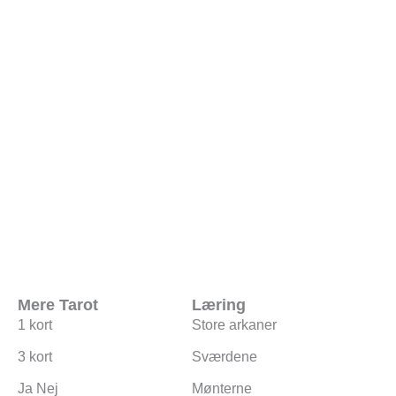
2 måneder siden
i:
Uncategorized
ingen kommentarer
indlæs flere indlæg
Mere Tarot
Læring
1 kort
Store arkaner
3 kort
Sværdene
Ja Nej
Mønterne