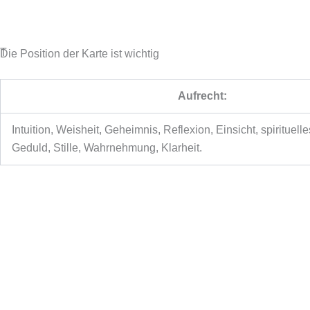
Holen Sie sich eine kostenlose Lesung
T
Die Position der Karte ist wichtig
Aufrecht:
Intuition, Weisheit, Geheimnis, Reflexion, Einsicht, spirituell
Geduld, Stille, Wahrnehmung, Klarheit.