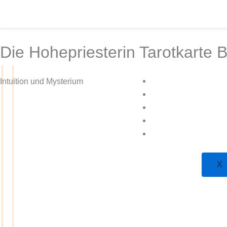
Zum
Inhalt
springen
Die Hohepriesterin Tarotkarte
Mehr Tarot
Intuition und Mysterium
Lernen
Geschäft
Pläne
Hellseherin
X