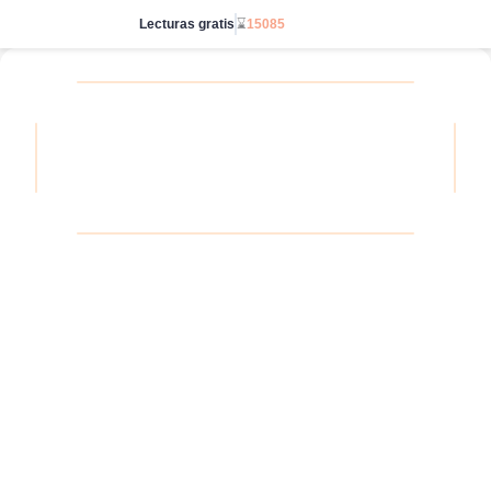
Lecturas gratis
⌛
15085
Ve sin límites