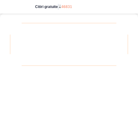
Citiri gratuite
⌛
46831
Accesează nelimitat