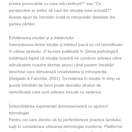
printre provocările cu care mă confrunt?" sau "Ce
perspective ar trebui să caut din situația mea actuală?"
Aceste tipuri de întrebări invită la interpretări detaliate din
partea cărților.
Echilibrarea intuiției și a intelectului
Interacțiunea dintre intuiție și intelect joacă un rol semnificativ
în citirea tarotului. O lucrare publicată în
Știința psihologică
subliniază faptul că intuiția noastră ne conduce adesea către
adevăratele noastre dorințe atunci când punem întrebări
deschise care stimulează creativitatea și introspecția
(Delgado & Fairchild, 2021). Încrederea în intuiție în timp ce
puneți întrebări de tarot poate dezvălui straturi de
semnificație care sunt adesea trecute cu vederea.
Îmbunătățirea experienței dumneavoastră cu ajutorul
tehnologiei
Pentru cei care doresc să își perfecționeze practica tarotului,
luați în considerare utilizarea tehnologiei moderne. Platforme