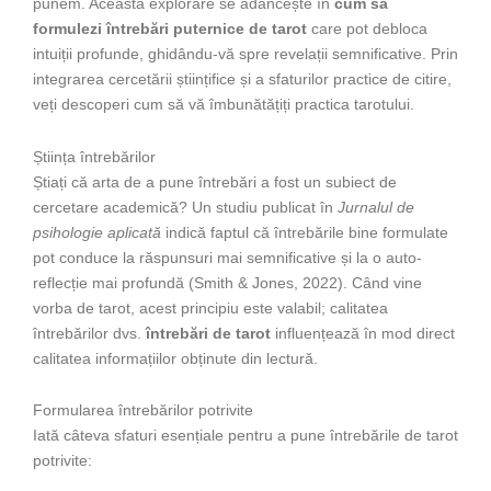
punem. Această explorare se adâncește în
cum să
formulezi întrebări puternice de tarot
care pot debloca
intuiții profunde, ghidându-vă spre revelații semnificative. Prin
integrarea cercetării științifice și a sfaturilor practice de citire,
veți descoperi cum să vă îmbunătățiți practica tarotului.
Știința întrebărilor
Știați că arta de a pune întrebări a fost un subiect de
cercetare academică? Un studiu publicat în
Jurnalul de
psihologie aplicată
indică faptul că întrebările bine formulate
pot conduce la răspunsuri mai semnificative și la o auto-
reflecție mai profundă (Smith & Jones, 2022). Când vine
vorba de tarot, acest principiu este valabil; calitatea
întrebărilor dvs.
întrebări de tarot
influențează în mod direct
calitatea informațiilor obținute din lectură.
Formularea întrebărilor potrivite
Iată câteva sfaturi esențiale pentru a pune întrebările de tarot
potrivite: