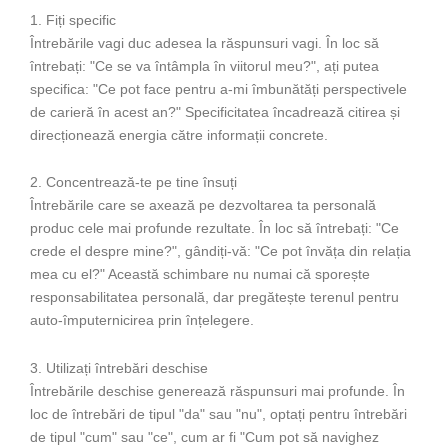
1. Fiți specific
Întrebările vagi duc adesea la răspunsuri vagi. În loc să
întrebați: "Ce se va întâmpla în viitorul meu?", ați putea
specifica: "Ce pot face pentru a-mi îmbunătăți perspectivele
de carieră în acest an?" Specificitatea încadrează citirea și
direcționează energia către informații concrete.
2. Concentrează-te pe tine însuți
Întrebările care se axează pe dezvoltarea ta personală
produc cele mai profunde rezultate. În loc să întrebați: "Ce
crede el despre mine?", gândiți-vă: "Ce pot învăța din relația
mea cu el?" Această schimbare nu numai că sporește
responsabilitatea personală, dar pregătește terenul pentru
auto-împuternicirea prin înțelegere.
3. Utilizați întrebări deschise
Întrebările deschise generează răspunsuri mai profunde. În
loc de întrebări de tipul "da" sau "nu", optați pentru întrebări
de tipul "cum" sau "ce", cum ar fi "Cum pot să navighez