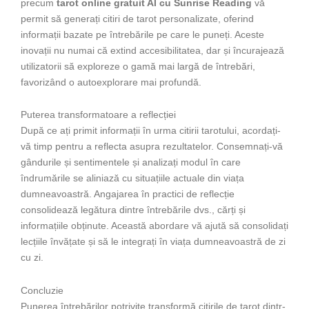
precum
tarot online gratuit AI cu Sunrise Reading
vă
permit să generați citiri de tarot personalizate, oferind
informații bazate pe întrebările pe care le puneți. Aceste
inovații nu numai că extind accesibilitatea, dar și încurajează
utilizatorii să exploreze o gamă mai largă de întrebări,
favorizând o autoexplorare mai profundă.
Puterea transformatoare a reflecției
După ce ați primit informații în urma citirii tarotului, acordați-
vă timp pentru a reflecta asupra rezultatelor. Consemnați-vă
gândurile și sentimentele și analizați modul în care
îndrumările se aliniază cu situațiile actuale din viața
dumneavoastră. Angajarea în practici de reflecție
consolidează legătura dintre întrebările dvs., cărți și
informațiile obținute. Această abordare vă ajută să consolidați
lecțiile învățate și să le integrați în viața dumneavoastră de zi
cu zi.
Concluzie
Punerea întrebărilor potrivite transformă citirile de tarot dintr-