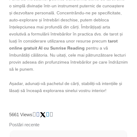
o simplă divinație într-un instrument puternic de cunoaștere
și dezvoltare personală. Concentrându-ne pe specificitate,
auto-explorare și întrebări deschise, putem debloca
înțelepciunea mai profundă din cărți. Îmbrățișați arta
evolutivă a formulării întrebărilor în practica dvs. de tarot și
luați în considerare utilizarea unor resurse precum
tarot
online gratuit AI cu Sunrise Reading
pentru a vă
îmbunătăți călătoria. Nu uitați, cele mai pătrunzătoare lecturi
provin adesea din profunzimea întrebărilor pe care îndrăznim
să le punem.
Așadar, adunați-vă pachetul de cărți, stabiliți-vă intențiile și
lăsați să înceapă explorarea sinelui vostru interior!
5661 Views
Postări recente