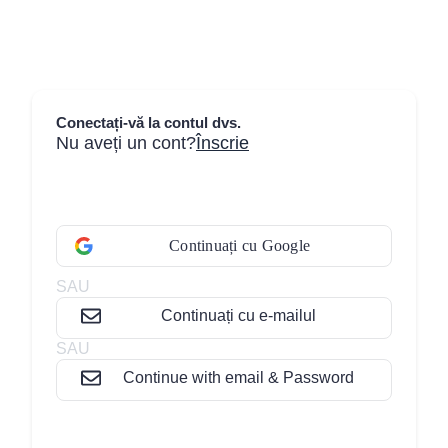
Sari
la
conținut
Conectați-vă la contul dvs.
Nu aveți un cont?
Înscrie
Continuați cu Google
SAU
Continuați cu e-mailul
SAU
Continue with email & Password