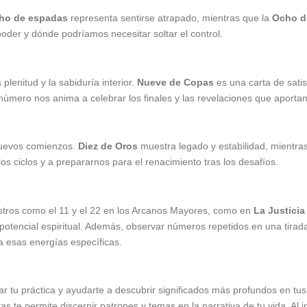
ho de espadas
representa sentirse atrapado, mientras que la
Ocho d
der y dónde podríamos necesitar soltar el control.
lenitud y la sabiduría interior.
Nueve de Copas
es una carta de sati
 número nos anima a celebrar los finales y las revelaciones que aportan
 nuevos comienzos.
Diez de Oros
muestra legado y estabilidad, mientra
os ciclos y a prepararnos para el renacimiento tras los desafíos.
stros como el 11 y el 22 en los Arcanos Mayores, como en
La Justicia
otencial espiritual. Además, observar números repetidos en una tirad
 a esas energías específicas.
 tu práctica y ayudarte a descubrir significados más profundos en tus
s te permite discernir patrones y temas en la narrativa de tu vida. Al in