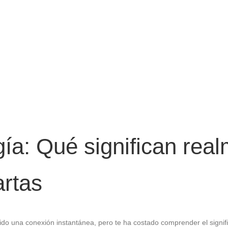
ía: Qué significan real
artas
ido una conexión instantánea, pero te ha costado comprender el signif