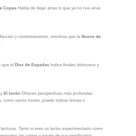
e Copas
Habla de dejar atrás lo que ya no nos sirve.
sfacción y contentamiento, mientras que la
Nueve de
.
s que el
Diez de Espadas
Indica finales dolorosos y
y
El tonto
Ofrecen perspectivas más profundas.
a, como varios treses, puede indicar temas o
 lecturas. Tanto si eres un lector experimentado como
terpretar las cartas a través de sus significados