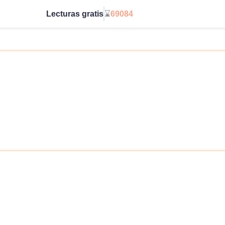
Lecturas gratis
⌛
69084
Ve sin límites