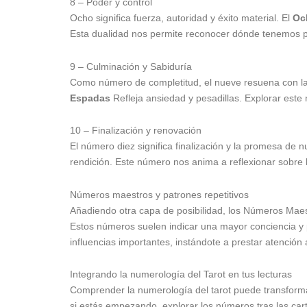
8 – Poder y control
Ocho significa fuerza, autoridad y éxito material. El
Oc
Esta dualidad nos permite reconocer dónde tenemos po
9 – Culminación y Sabiduría
Como número de completitud, el nueve resuena con la p
Espadas
Refleja ansiedad y pesadillas. Explorar este
10 – Finalización y renovación
El número diez significa finalización y la promesa de
rendición. Este número nos anima a reflexionar sobre l
Números maestros y patrones repetitivos
Añadiendo otra capa de posibilidad, los Números Mae
Estos números suelen indicar una mayor conciencia y p
influencias importantes, instándote a prestar atención
Integrando la numerología del Tarot en tus lecturas
Comprender la numerología del tarot puede transformar
si estás empezando, explorar los números tras las carta