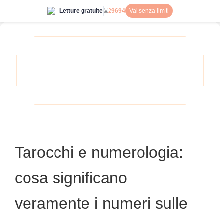
Letture gratuite
⌛
29694
Vai senza limiti
Tarocchi e numerologia:
cosa significano
veramente i numeri sulle