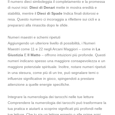
Il numero dieci simboleggia il completamento e la promessa
di nuovi inizi.
Dieci di Denari
mette in mostra eredità e
stabilità, mentre il
Dieci di Spade
Indica finali dolorosi e
resa. Questo numero ci incoraggia a riflettere sui cicli e a
prepararci alla rinascita dopo le sfide.
Numeri maestri e schemi ripetuti
Aggiungendo un ulteriore livello di possibilità, i Numeri
Maestri come 11 e 22 negli Arcani Maggiori – come in
La
Giustizia
E
Il Matto
– offrono intuizioni più profonde. Questi
numeri indicano spesso una maggiore consapevolezza e un
maggiore potenziale spirituale. Inoltre, notare numeri ripetuti
in una stesura, come più di un tre, può segnalare temi o
influenze significative in gioco, spingendoti a prestare
attenzione a quelle energie specifiche.
Integrare la numerologia dei tarocchi nelle tue letture
Comprendere la numerologia dei tarocchi può trasformare la
tua pratica e aiutarti a scoprire significati più profondi nelle
tue letture. Che tu sia un lettore esperto o alle prime armi,