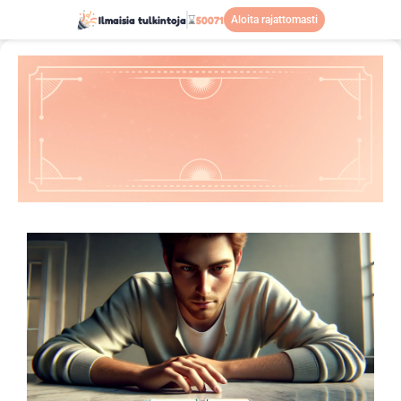
Ilmaisia tulkintoja
⌛
50071
Aloita rajattomasti