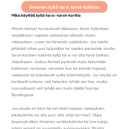
Ilmainen kyllä ​​tai ei tarot-tulkinta
Miksi käyttää kyllä ​​tai ei -tarot-korttia
Monet ihmiset turvautuvat tällaiseen tarot-tulkintaan
saadakseen nopeita vastauksia aiheisiin, kuten
rakkauteen, uraan tai tärkeisiin päätöksiin. Jos mietit,
pitäisikö ottaa uusi työpaikka tai sopiiko parisuhde sinulle,
tarot-korttien tulkinta kyllä ​​tai ei voi olla hyvä työkalu
ohjaukseen. Joskus ihmiset pyrkivät myös tekemään
tulkinnan verkossa, varsinkin kun he etsivät nopeaa
vastausta tai kokeilevat uutta tulkintatyyliä. Jos sinulla on
korttisetti kotona, voit tietenkin tehdä sen itse, mutta
luonnollisesti voit tehdä sen myös täällä Sunrise
Readingissä.
Jos sinulla on kiire tai tarvitset nopean vastauksen,
pikatulkinta voi olla juuri sitä, mitä tarvitset. Olipa
kyseessä sitten ilmainen verkkotulkinta tai live-lukija,
nämä sessiot on suunniteltu suoraviivaisiksi. Muista