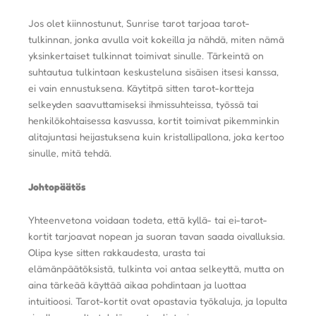
Jos olet kiinnostunut, Sunrise tarot tarjoaa tarot-
tulkinnan, jonka avulla voit kokeilla ja nähdä, miten nämä
yksinkertaiset tulkinnat toimivat sinulle. Tärkeintä on
suhtautua tulkintaan keskusteluna sisäisen itsesi kanssa,
ei vain ennustuksena. Käytitpä sitten tarot-kortteja
selkeyden saavuttamiseksi ihmissuhteissa, työssä tai
henkilökohtaisessa kasvussa, kortit toimivat pikemminkin
alitajuntasi heijastuksena kuin kristallipallona, ​​joka kertoo
sinulle, mitä tehdä.
Johtopäätös
Yhteenvetona voidaan todeta, että kyllä- tai ei-tarot-
kortit tarjoavat nopean ja suoran tavan saada oivalluksia.
Olipa kyse sitten rakkaudesta, urasta tai
elämänpäätöksistä, tulkinta voi antaa selkeyttä, mutta on
aina tärkeää käyttää aikaa pohdintaan ja luottaa
intuitioosi. Tarot-kortit ovat opastavia työkaluja, ja lopulta