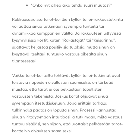
"Onko nyt oikea aika tehdä suuri muutos?"
Rakkausasioissa tarot-korttien kyllä- tai ei-rakkaustulkinta
voi auttaa sinua tutkimaan syvempiä tunteita tai
dynamiikkaa kumppanien välillä. Ja rakkauteen liittyvissä
kysymyksissä kortit, kuten "Rakastajat" tai "Keisarinna",
saattavat heijastaa positiivisia tuloksia, mutta sinun on
kysyttävä itseltäsi, tuntuuko vastaus oikealta sinun
tilanteessasi.
Vaikka tarot-korteilla tehtävät kyllä- tai ei-tulkinnat ovat
loistavia nopeiden oivallusten saamiseksi, on tärkeää
muistaa, että tarot ei ole pelkästään lopullisten
vastausten tekemistä. Joskus kortit ohjaavat sinua
syvempään itsetutkiskeluun. Jopa erittäin tarkalla
tulkinnalla päätös on lopulta sinun. Prosessi kannustaa
sinua virittäytymään intuitioosi ja tutkimaan, miltä vastaus
tuntuu sisälläsi, sen sijaan, että luottaisit pelkästään tarot-
kortteihin ohjauksen saamiseksi.