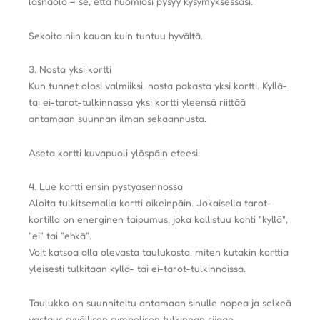
läsnäolo – se, että huomiosi pysyy kysymyksessäsi.
Sekoita niin kauan kuin tuntuu hyvältä.
3. Nosta yksi kortti
Kun tunnet olosi valmiiksi, nosta pakasta yksi kortti. Kyllä-
tai ei-tarot-tulkinnassa yksi kortti yleensä riittää
antamaan suunnan ilman sekaannusta.
Aseta kortti kuvapuoli ylöspäin eteesi.
4. Lue kortti ensin pystyasennossa
Aloita tulkitsemalla kortti oikeinpäin. Jokaisella tarot-
kortilla on energinen taipumus, joka kallistuu kohti "kyllä",
"ei" tai "ehkä".
Voit katsoa alla olevasta taulukosta, miten kutakin korttia
yleisesti tulkitaan kyllä- tai ei-tarot-tulkinnoissa.
Taulukko on suunniteltu antamaan sinulle nopea ja selkeä
vastaus syvällisen symbolisen tulkinnan sijaan.