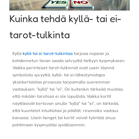
Kuinka tehdä kyllä- tai ei-
tarot-tulkinta
Kyllä
kyllä ​​tai ei tarot-tulkintaa
tarjoaa nopean ja
kohdennetun tavan saada selvyyttä tiettyyn kysymykseen.
Vaikka perinteiset tarot-tulkinnat ovat usein täynnä
symbolista syvyyttä, kyllä- tai ei-lähestymistapa
yksinkertaistaa prosessia tarjoamalla suoremman
vastauksen: "kyllä" tai "ei". On kuitenkin tärkeää muistaa,
että mikään tarotissa ei ole lopullista. Vaikka kortit
näyttäisivät kertovan sinulle "kyllä" tai "ei", on tärkeää,
että kuuntelet intuitiotasi ja päätät, resonoiko vastaus
kanssasi. Usein henget tai kortit voivat työntää sinua
pohtimaan kysymystäsi syvällisemmin.