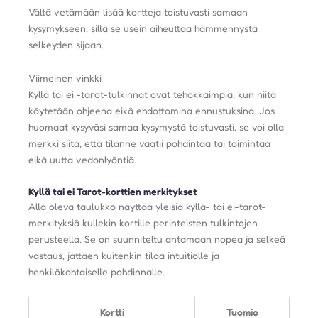
Vältä vetämään lisää kortteja toistuvasti samaan
kysymykseen, sillä se usein aiheuttaa hämmennystä
selkeyden sijaan.
Viimeinen vinkki
Kyllä tai ei -tarot-tulkinnat ovat tehokkaimpia, kun niitä
käytetään ohjeena eikä ehdottomina ennustuksina. Jos
huomaat kysyväsi samaa kysymystä toistuvasti, se voi olla
merkki siitä, että tilanne vaatii pohdintaa tai toimintaa
eikä uutta vedonlyöntiä.
Kyllä tai ei Tarot-korttien merkitykset
Alla oleva taulukko näyttää yleisiä kyllä- tai ei-tarot-
merkityksiä kullekin kortille perinteisten tulkintojen
perusteella. Se on suunniteltu antamaan nopea ja selkeä
vastaus, jättäen kuitenkin tilaa intuitiolle ja
henkilökohtaiselle pohdinnalle.
Kortti
Tuomio