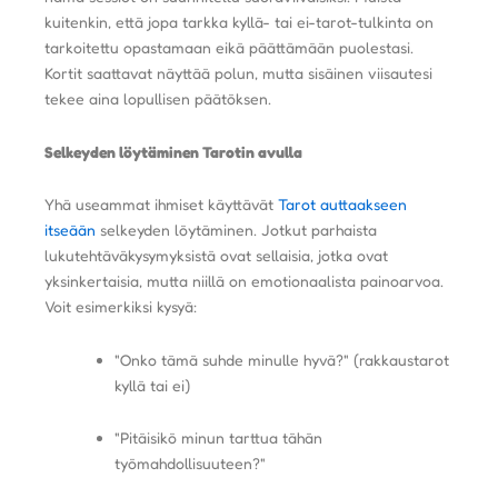
kuitenkin, että jopa tarkka kyllä- tai ei-tarot-tulkinta on
tarkoitettu opastamaan eikä päättämään puolestasi.
Kortit saattavat näyttää polun, mutta sisäinen viisautesi
tekee aina lopullisen päätöksen.
Selkeyden löytäminen Tarotin avulla
Yhä useammat ihmiset käyttävät
Tarot auttaakseen
itseään
selkeyden löytäminen. Jotkut parhaista
lukutehtäväkysymyksistä ovat sellaisia, jotka ovat
yksinkertaisia, mutta niillä on emotionaalista painoarvoa.
Voit esimerkiksi kysyä:
"Onko tämä suhde minulle hyvä?" (rakkaustarot
kyllä ​​tai ei)
"Pitäisikö minun tarttua tähän
työmahdollisuuteen?"