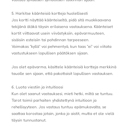
5. Harkitse käänteisiä kortteja huolellisesti
Jos kortti näyttää käänteiseltä, pidä sitä muokkaavana
tekijänä äläkä täysin erilaisena vastauksena. Käänteiset
kortit viittaavat usein viivästyksiin, epävarmuuteen,
sisäisiin esteisiin tai pohdinnan tarpeeseen.
Voimakas ”kyllä” voi pehmentyä, kun taas ”ei” voi viitata
vastustukseen lopullisen päätöksen sijaan.
Jos olet epävarma, käsittele käänteisiä kortteja merkkinä
tauolle sen sijaan, että pakottaisit lopullisen vastauksen.
6. Luota viestiin ja intuitioosi
Kun olet saanut vastauksesi, mieti hetki, miltä se tuntuu.
Tarot toimii parhaiten yhdistettynä intuitioon ja
rehellisyyteen. Jos vastaus tuntuu epämukavalta, se
saattaa korostaa jotain, jonka jo aistit, mutta et ole vielä
täysin tunnustanut.