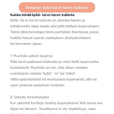
Ilmainen kyllä ​​tai ei tarot-tulkinta
Kuinka tehdä kyllä- tai ei-tarot-tulkinta
Kyllä- tai ei-tarot-tulkinta on yksinkertainen ja
kohdennettu tapa saada selvyyttä tiettyyn kysymykseen.
Tämä lähestymistapa toimii parhaiten tilanteissa, joissa
todella haluat suoran vastauksen yksityiskohtaisen
kertomuksen sijaan.
1. Muotoile selkeä kysymys
Pidä tarot-pakkaasi kädessäsi ja mieti hetki kysymystäsi
huolellisesti. Muotoile se niin, että siihen voidaan
realistisesti vastata "kyllä", "ei" tai "ehkä".
Vältä epämääräisiä tai moniosaisia ​​kysymyksiä, sillä ne
usein johtavat epäselviin tuloksiin.
2. Sekoita tarkoituksella
Kun sekoitat kortteja, keskity kysymykseesi. Voit sanoa sen
hiljaa tai ääneen. Tavoitteena ei ole täydellisyys, vaan