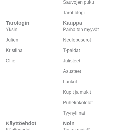
Sauvojen puku
Tarot-blogi
Tarologin
Kauppa
Yksin
Parhaiten myyvät
Julien
Neulepuserot
Kristiina
T-paidat
Ollie
Julisteet
Asusteet
Laukut
Kupit ja mukit
Puhelinkotelot
Tyynyliinat
Käyttöehdot
Noin
Käyttöehdot
Tietoa meistä