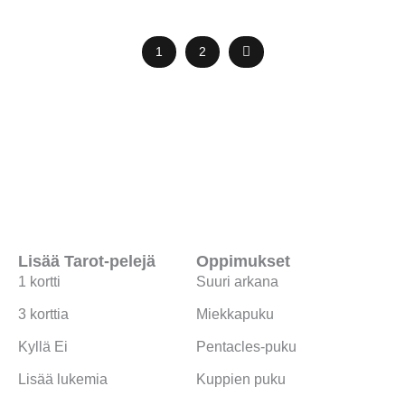
1
2
Lisää Tarot-pelejä
Oppimukset
1 kortti
Suuri arkana
3 korttia
Miekkapuku
Kyllä Ei
Pentacles-puku
Lisää lukemia
Kuppien puku