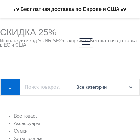
Перейти
🎁
🎁
Бесплатная доставка по Европе и США
к
содержимому
СКИДКА 25%
Используйте код SUNRISE25 в корзине · Бесплатная доставка
в ЕС и США
Все товары
Аксессуары
Сумки
Хиты продаж