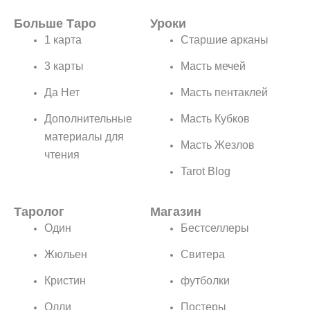
Больше Таро
Уроки
1 карта
Старшие арканы
3 карты
Масть мечей
Да Нет
Масть пентаклей
Дополнительные
Масть Кубков
материалы для
Масть Жезлов
чтения
Tarot Blog
Таролог
Магазин
Один
Бестселлеры
Жюльен
Свитера
Кристин
футболки
Олли
Постеры