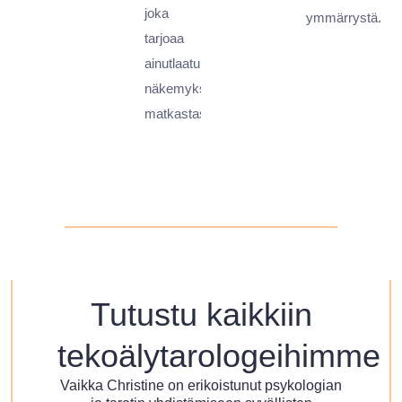
joka
ymmärrystä.
tarjoaa
ainutlaatuisia
näkemyksiä
matkastasi.
Tutustu kaikkiin
tekoälytarologeihimme
Vaikka Christine on erikoistunut psykologian