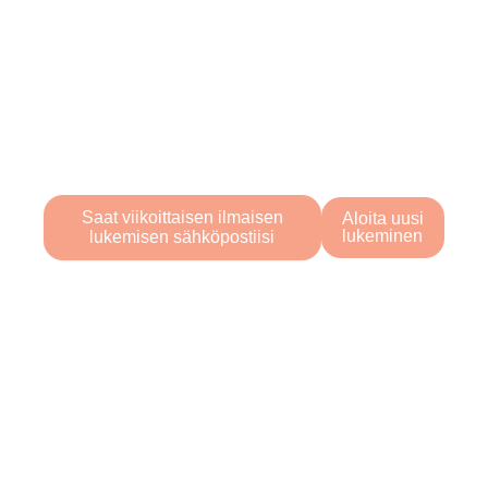
Oletko valmis
aloittamaan matkasi?
Etsitpä vastauksia tai vain tutkit aihetta,
tekoälyn ohjaamat Tarot-luentamme
ovat täällä opastamassa sinua.
Saat viikoittaisen ilmaisen
Aloita uusi
lukeminen
lukemisen sähköpostiisi