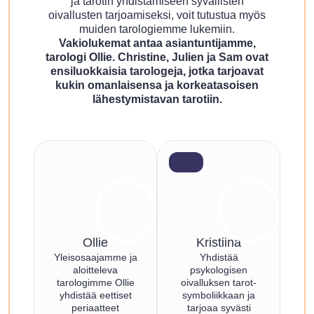
ja tarotin yhdistämiseen syvällisten
oivallusten tarjoamiseksi, voit tutustua myös
muiden tarologiemme lukemiin.
Vakiolukemat antaa asiantuntijamme,
tarologi Ollie. Christine, Julien ja Sam ovat
ensiluokkaisia tarologeja, jotka tarjoavat
kukin omanlaisensa ja korkeatasoisen
lähestymistavan tarotiin.
Ollie
Kristiina
Yleisosaajamme ja
Yhdistää
aloitteleva
psykologisen
tarologimme Ollie
oivalluksen tarot-
yhdistää eettiset
symboliikkaan ja
periaatteet
tarjoaa syvästi