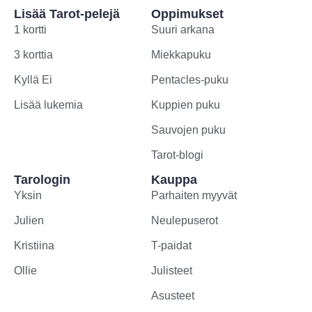
Lisää Tarot-pelejä
Oppimukset
1 kortti
Suuri arkana
3 korttia
Miekkapuku
Kyllä Ei
Pentacles-puku
Lisää lukemia
Kuppien puku
Sauvojen puku
Tarot-blogi
Tarologin
Kauppa
Yksin
Parhaiten myyvät
Julien
Neulepuserot
Kristiina
T-paidat
Ollie
Julisteet
Asusteet