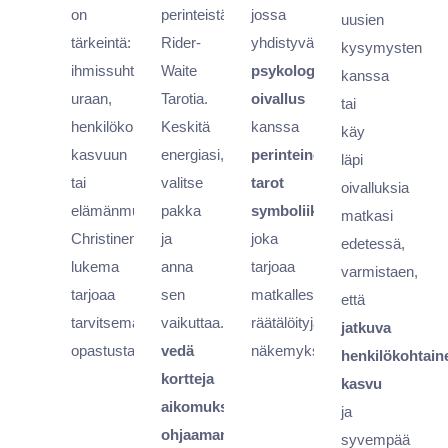
on
perinteistä
jossa
uusien
tärkeintä:
Rider-
yhdistyvät
kysymysten
ihmissuhteisiin,
Waite
psykologinen
kanssa
uraan,
Tarotia.
oivallus
tai
henkilökohtaiseen
Keskitä
kanssa
käy
kasvuun
energiasi,
perinteinen
läpi
tai
valitse
tarot
oivalluksia
elämänmuutoksiin.
pakka
symboliikka
,
matkasi
Christinen
ja
joka
edetessä,
lukema
anna
tarjoaa
varmistaen,
tarjoaa
sen
matkallesi
että
tarvitsemaasi
vaikuttaa.
räätälöityjä
jatkuva
opastusta.
vedä
näkemyksiä.
henkilökohtain
kortteja
kasvu
aikomuksesi
ja
ohjaamana
,
syvempää