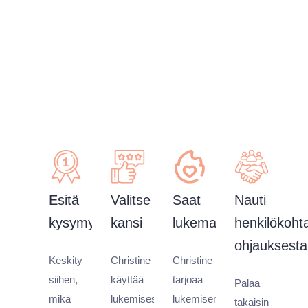
Miten Online AI Tarot
Reading Christine
Work?
Esitä
Valitse
Saat
Nauti
kysymys
kansi
lukemasi
henkilökoht
ohjauksesta
Keskity
Christine
Christine
siihen,
käyttää
tarjoaa
Palaa
mikä
lukemisessaan
lukemisen,
takaisin