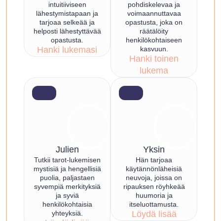
intuitiiviseen
pohdiskelevaa ja
lähestymistapaan ja
voimaannuttavaa
tarjoaa selkeää ja
opastusta, joka on
helposti lähestyttävää
räätälöity
opastusta.
henkilökohtaiseen
Hanki lukemasi
kasvuun.
Hanki toinen
lukema
Julien
Yksin
Tutkii tarot-lukemisen
Hän tarjoaa
mystisiä ja hengellisiä
käytännönläheisiä
puolia, paljastaen
neuvoja, joissa on
syvempiä merkityksiä
ripauksen röyhkeää
ja syviä
huumoria ja
henkilökohtaisia
itseluottamusta.
yhteyksiä.
Löydä lisää