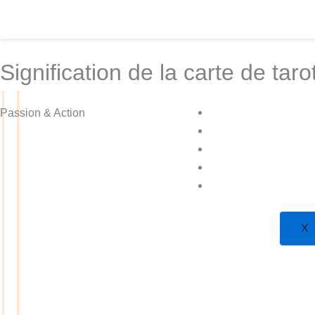
Aller
au
contenu
Signification de la carte de tar
Plus De Tarot
Passion & Action
Apprendre
Boutique
Plans
Voyance
X