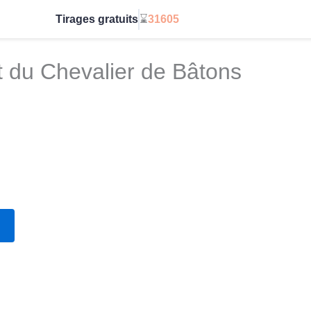
Tirages gratuits
⌛
31605
Passe en illimité
ot du Chevalier de Bâtons