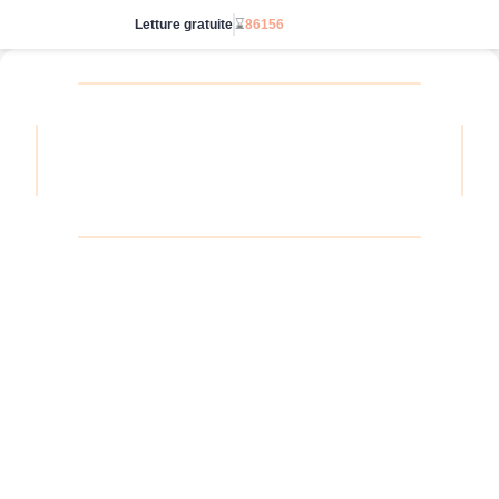
Letture gratuite
⌛
86156
Vai senza limiti