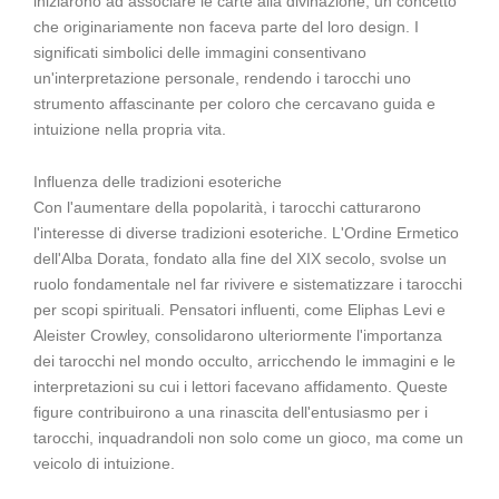
iniziarono ad associare le carte alla divinazione, un concetto
che originariamente non faceva parte del loro design. I
significati simbolici delle immagini consentivano
un'interpretazione personale, rendendo i tarocchi uno
strumento affascinante per coloro che cercavano guida e
intuizione nella propria vita.
Influenza delle tradizioni esoteriche
Con l'aumentare della popolarità, i tarocchi catturarono
l'interesse di diverse tradizioni esoteriche. L'Ordine Ermetico
dell'Alba Dorata, fondato alla fine del XIX secolo, svolse un
ruolo fondamentale nel far rivivere e sistematizzare i tarocchi
per scopi spirituali. Pensatori influenti, come Eliphas Levi e
Aleister Crowley, consolidarono ulteriormente l'importanza
dei tarocchi nel mondo occulto, arricchendo le immagini e le
interpretazioni su cui i lettori facevano affidamento. Queste
figure contribuirono a una rinascita dell'entusiasmo per i
tarocchi, inquadrandoli non solo come un gioco, ma come un
veicolo di intuizione.