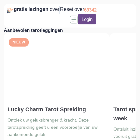
gratis lezingen
over
Reset over
69342
Login
Aanbevolen tarotleggingen
NIEUW
Lucky Charm Tarot Spreiding
Tarot spr
week
Ontdek uw geluksbrenger & kracht. Deze
tarotspreiding geeft u een voorproefje van uw
Ontsluit inzi
aankomende geluk.
vooruit gratis