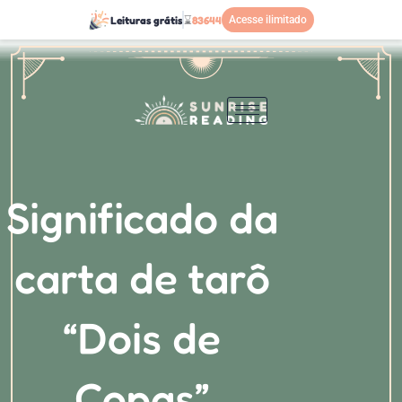
Ir
Leituras grátis
⌛
83644
Acesse ilimitado
para
o
conteúdo
Significado da
carta de tarô
“Dois de
Copas”