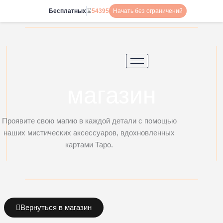
Перейти
Бесплатных
⌛
54395
Начать без ограничений
к
содержимому
магазин
Проявите свою магию в каждой детали с помощью
наших мистических аксессуаров, вдохновленных
картами Таро.
Вернуться в магазин