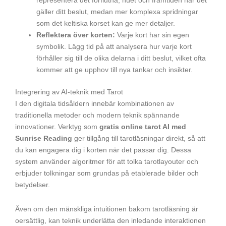
representera det förflutna, nuet och framtiden när det
gäller ditt beslut, medan mer komplexa spridningar
som det keltiska korset kan ge mer detaljer.
Reflektera över korten:
Varje kort har sin egen
symbolik. Lägg tid på att analysera hur varje kort
förhåller sig till de olika delarna i ditt beslut, vilket ofta
kommer att ge upphov till nya tankar och insikter.
Integrering av AI-teknik med Tarot
I den digitala tidsåldern innebär kombinationen av
traditionella metoder och modern teknik spännande
innovationer. Verktyg som
gratis online tarot AI med
Sunrise Reading
ger tillgång till tarotläsningar direkt, så att
du kan engagera dig i korten när det passar dig. Dessa
system använder algoritmer för att tolka tarotlayouter och
erbjuder tolkningar som grundas på etablerade bilder och
betydelser.
Även om den mänskliga intuitionen bakom tarotläsning är
oersättlig, kan teknik underlätta den inledande interaktionen