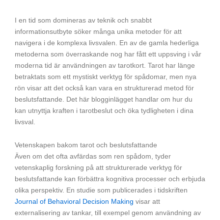
I en tid som domineras av teknik och snabbt
informationsutbyte söker många unika metoder för att
navigera i de komplexa livsvalen. En av de gamla hederliga
metoderna som överraskande nog har fått ett uppsving i vår
moderna tid är användningen av tarotkort. Tarot har länge
betraktats som ett mystiskt verktyg för spådomar, men nya
rön visar att det också kan vara en strukturerad metod för
beslutsfattande. Det här blogginlägget handlar om hur du
kan utnyttja kraften i tarotbeslut och öka tydligheten i dina
livsval.
Vetenskapen bakom tarot och beslutsfattande
Även om det ofta avfärdas som ren spådom, tyder
vetenskaplig forskning på att strukturerade verktyg för
beslutsfattande kan förbättra kognitiva processer och erbjuda
olika perspektiv. En studie som publicerades i tidskriften
Journal of Behavioral Decision Making
visar att
externalisering av tankar, till exempel genom användning av