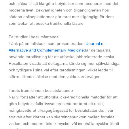
och hjälpa till att klargöra betydelser som resonerar med det
moderna livet. Bekvämligheten och tillgängligheten hos
sådana onlineplattformar gör tarot mer tillgängligt för dem
som tvekar att besöka traditionella läsare.
Fallstudier i beslutsfattande
Tänk på en fallstudie som presenterades i
Journal of
Alternative and Complementary Medicine
där deltagarna
använde tarotläsning för att utforska jobbrelaterade beslut.
Resultaten visade att deltagarna kände sig mer självständiga
och tydligare i sina val efter tarotläsningen, vilket ledde till
större tillfredsställelse med den valda karriärvägen.
Tarots framtid inom beslutsfattande
När vi fortsätter att utforska icke-traditionella metoder för att
göra betydelsefulla livsval presenterar tarot ett unikt,
mångfacetterat tillvägagångssätt för beslutsfattande. I vår
strävan efter klarhet kan skärningspunkten mellan forntida
visdom och modern teknik mycket väl innehålla nycklar till att