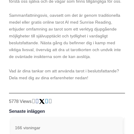
förstå oss själva och de vägar som finns tillgängliga för oss.
Sammanfattningsvis, oavsett om det är genom traditionella
medel eller gratis online tarot AI med Sunrise Reading,
erbjuder omfamning av tarot som ett verktyg djupgående
möjligheter till självupptäckt och tydlighet i vardagligt
beslutsfattande. Nästa gång du befinner dig i kamp med
viktiga livsval, överväg att dra ut tarotkorten och undvik inte
de oväntade insikterna som de kan avslöja.
Vad är dina tankar om att använda tarot i beslutsfattande?
Dela med dig av dina erfarenheter nedan!
5778 Views
Senaste inläggen
166 visningar
291