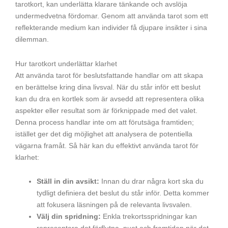
tarotkort, kan underlätta klarare tänkande och avslöja
undermedvetna fördomar. Genom att använda tarot som ett
reflekterande medium kan individer få djupare insikter i sina
dilemman.
Hur tarotkort underlättar klarhet
Att använda tarot för beslutsfattande handlar om att skapa
en berättelse kring dina livsval. När du står inför ett beslut
kan du dra en kortlek som är avsedd att representera olika
aspekter eller resultat som är förknippade med det valet.
Denna process handlar inte om att förutsäga framtiden;
istället ger det dig möjlighet att analysera de potentiella
vägarna framåt. Så här kan du effektivt använda tarot för
klarhet:
Ställ in din avsikt:
Innan du drar några kort ska du
tydligt definiera det beslut du står inför. Detta kommer
att fokusera läsningen på de relevanta livsvalen.
Välj din spridning:
Enkla trekortsspridningar kan