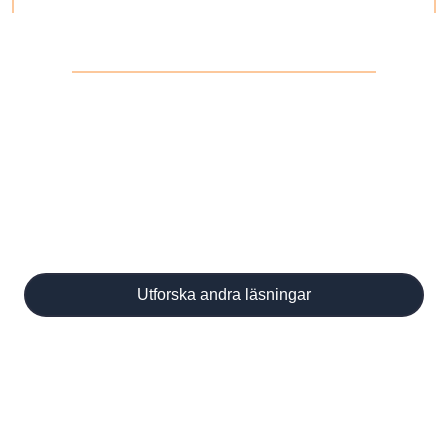
Upptäck fler läsningar
Lås upp nya tarotkort, träffa begåvade
läsare och dyk djupare in i din resa.
Utforska andra läsningar