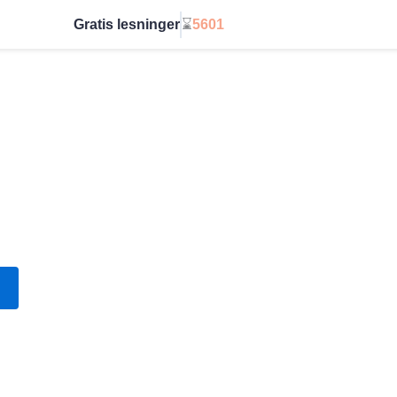
Gratis lesninger
⌛
5601
Start ubegrenset
IN PÅLITELIGE KLARSYN
STRAKS ✦ GRATIS ✦ ONLINE