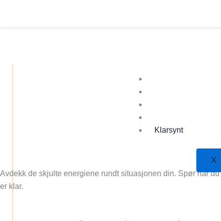
Přeskočit
na
obsah
D
Mer Tarotkort
Lære
Butikk
Planer
Klarsynt
X
Avdekk de skjulte energiene rundt situasjonen din. Spør når du
er klar.