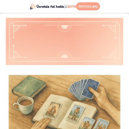
Ücretsiz fal hakkı
⌛
55775
Sınırsıza geç