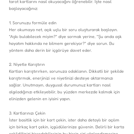
tarot kartlarını nasıl okuyacağını öğrenebilir. İşte nasıl
başlayacağınız:
1. Sorunuzu formüle edin
Her okumaya net, açık uçlu bir soru oluşturarak başlayın.
"Aşkı bulabilecek miyim?" diye sormak yerine, "Şu anda aşk
hayatım hakkında ne bilmem gerekiyor?" diye sorun. Bu
yöntem daha derin bir içgörüye davet eder.
2. Niyetle Karıştırın
Kartları karıştırırken, sorunuza odaklanın. Dikkatli bir şekilde
karıştırmak, enerjinizi ve niyetinizi desteye aktarmanızı
sağlar. Unutmayın, duygusal durumunuz kartları nasıl
algıladığınızı etkileyebilir, bu yüzden merkezde kalmak için
elinizden gelenin en iyisini yapın.
3. Kartlarınızı Çekin
İster basitlik için bir kart çekin, ister daha detaylı bir açılım
için birkaç kart çekin, içgüdülerinize güvenin. Belirli bir karta
çekildiğinizi hissedebilirsiniz; bu hissin sizi yönlendirmesine