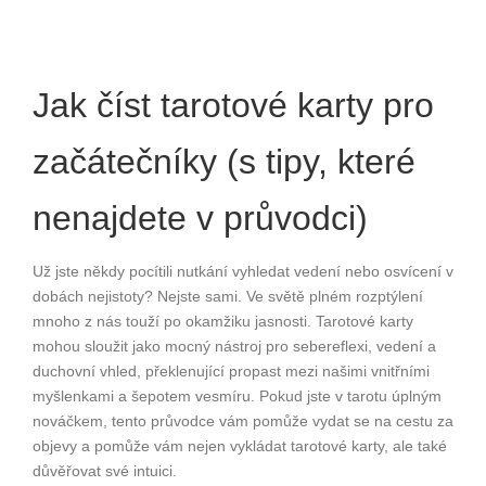
Jak číst tarotové karty pro
začátečníky (s tipy, které
nenajdete v průvodci)
Už jste někdy pocítili nutkání vyhledat vedení nebo osvícení v
dobách nejistoty? Nejste sami. Ve světě plném rozptýlení
mnoho z nás touží po okamžiku jasnosti. Tarotové karty
mohou sloužit jako mocný nástroj pro sebereflexi, vedení a
duchovní vhled, překlenující propast mezi našimi vnitřními
myšlenkami a šepotem vesmíru. Pokud jste v tarotu úplným
nováčkem, tento průvodce vám pomůže vydat se na cestu za
objevy a pomůže vám nejen vykládat tarotové karty, ale také
důvěřovat své intuici.