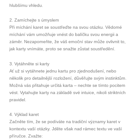
hlubšímu vhledu.
2. Zamíchejte s úmyslem
Při míchání karet se soustřeďte na svou otázku. Vědomé
míchání vám umožňuje vnést do balíčku svou energii a
záměr. Nezapomeňte, že váš emoční stav může ovlivnit to,
jak karty vnímáte, proto se snažte zůstat soustředění.
3. Vytáhněte si karty
Ať už si vytáhnete jednu kartu pro zjednodušení, nebo
několik pro detailnější rozložení, důvěřujte svým instinktům.
Možná vás přitahuje určitá karta – nechte se tímto pocitem
vést. Vytahujte karty na základě své intuice, nikoli striktních
pravidel.
4. Výklad karet
Začněte tím, že se podíváte na tradiční významy karet v
kontextu vaší otázky. Jděte však nad rámec textu ve vaší
příručce. Zvažte: