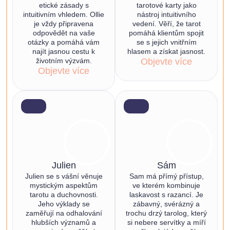
etické zásady s
tarotové karty jako
intuitivním vhledem. Ollie
nástroj intuitivního
je vždy připravena
vedení. Věří, že tarot
odpovědět na vaše
pomáhá klientům spojit
otázky a pomáhá vám
se s jejich vnitřním
najít jasnou cestu k
hlasem a získat jasnost.
životním výzvám.
Objevte více
Objevte více
Julien
Sám
Julien se s vášní věnuje
Sam má přímý přístup,
mystickým aspektům
ve kterém kombinuje
tarotu a duchovnosti.
laskavost s razancí. Je
Jeho výklady se
zábavný, svérázný a
zaměřují na odhalování
trochu drzý tarolog, který
hlubších významů a
si nebere servítky a míří