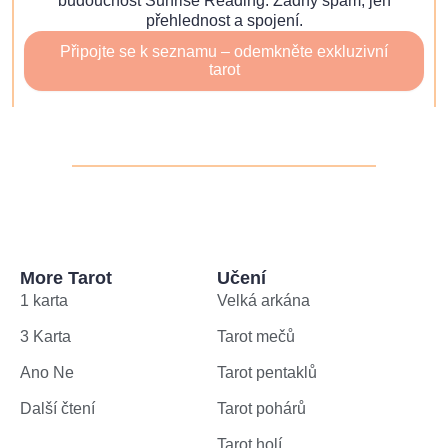
budoucnost Sunrise Reading. Žádný spam, jen
přehlednost a spojení.
Připojte se k seznamu – odemkněte exkluzivní
tarot
More Tarot
Učení
1 karta
Velká arkána
3 Karta
Tarot mečů
Ano Ne
Tarot pentaklů
Další čtení
Tarot pohárů
Tarot holí