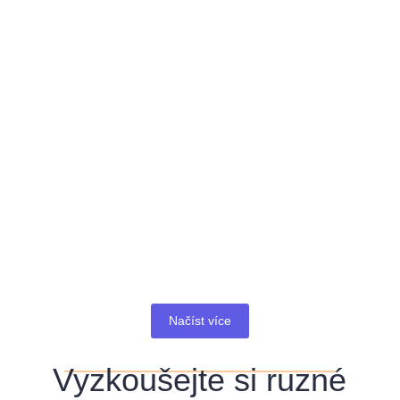
Osobní růst Tarot Spread
Tarotový výklad o spřízněné duši
Načíst více
Vyzkoušejte si ruzné
t