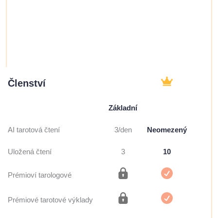
si odemkni plnou verzi s
prémiovými funkcemi
navrženými pro hlubší
porozumění.
Členství
Základní
AI tarotová čtení
3/den
Neomezený
Uložená čtení
3
10
Prémioví tarologové
Prémiové tarotové výklady