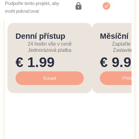
Podpořte tento projekt, aby
mohl pokračovat
Denní přístup
Měsíční
24 hodin vše v ceně
Zaplaťte nyn
Jednorázová platba
Zastavte se
€ 1.99
€ 9.99
Koupit
Předplati