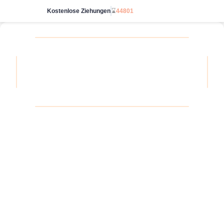
Kostenlose Ziehungen
⌛
44801
Starte unbegrenzt