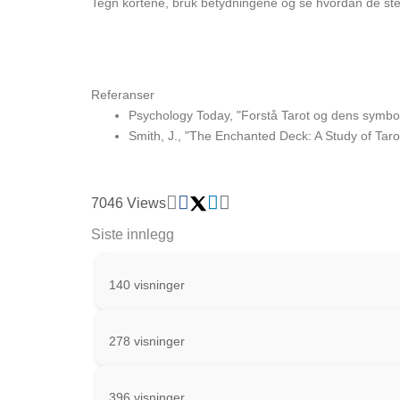
Tegn kortene, bruk betydningene og se hvordan de st
Referanser
Psychology Today, "Forstå Tarot og dens symbol
Smith, J., "The Enchanted Deck: A Study of Taro
7046 Views
Siste innlegg
140 visninger
278 visninger
396 visninger