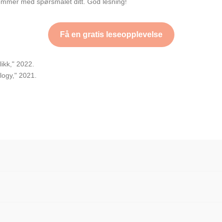
emmer med spørsmålet ditt. God lesning!
Få en gratis leseopplevelse
ikk," 2022.
logy," 2021.