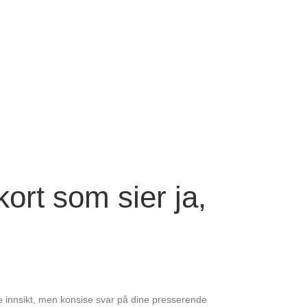
kort som sier ja,
re innsikt, men konsise svar på dine presserende