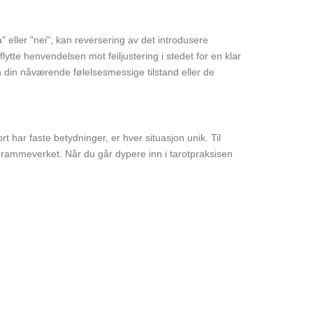
eller "nei", kan reversering av det introdusere
tte henvendelsen mot feiljustering i stedet for en klar
å din nåværende følelsesmessige tilstand eller de
ort har faste betydninger, er hver situasjon unik. Til
ei-rammeverket. Når du går dypere inn i tarotpraksisen