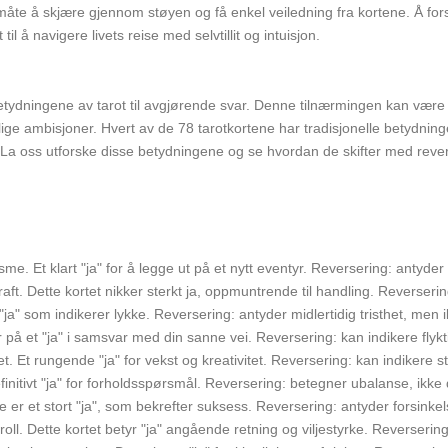
åte å skjære gjennom støyen og få enkel veiledning fra kortene. Å forst
l å navigere livets reise med selvtillit og intuisjon.
tydningene av tarot til avgjørende svar. Denne tilnærmingen kan være sp
ige ambisjoner. Hvert av de 78 tarotkortene har tradisjonelle betydnin
 La oss utforske disse betydningene og se hvordan de skifter med revers
. Et klart "ja" for å legge ut på et nytt eventyr. Reversering: antyder f
t. Dette kortet nikker sterkt ja, oppmuntrende til handling. Reverserin
 "ja" som indikerer lykke. Reversering: antyder midlertidig tristhet, men 
r på et "ja" i samsvar med din sanne vei. Reversering: kan indikere flykt
. Et rungende "ja" for vekst og kreativitet. Reversering: kan indikere s
nitivt "ja" for forholdsspørsmål. Reversering: betegner ubalanse, ikke 
te er et stort "ja", som bekrefter suksess. Reversering: antyder forsinkel
l. Dette kortet betyr "ja" angående retning og viljestyrke. Reversering: