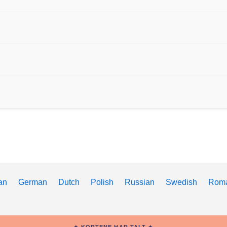
ian
German
Dutch
Polish
Russian
Swedish
Rom
✦ KORTENE HAR TALT ✦