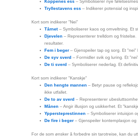
Koppenes ess
– Symboliserer nye følelsesmessi
Tryllestavens ess
– Indikerer potensial og inspir
Kort som indikerer "Nei"
Tårnet
– Symboliserer kaos og omveltning. Et st
Djevelen
– Representerer trelldom og fristelse. 
resultater.
Fem i beger
– Gjenspeiler tap og sorg. Et "nei"
De syv sverd
– Formidler svik og luring. Et "nei"
De ti sverd
– Symboliserer nederlag. Et definitiv
Kort som indikerer "Kanskje"
Den hengte mannen
– Betyr pause og refleksjo
ikke utfallet.
De to av sverd
– Representerer ubesluttsomhet o
Månen
– Angir illusjon og usikkerhet. Et "kansk
Yppersteprestinnen
– Symboliserer intuisjon og
De fire i beger
– Gjenspeiler kontemplasjon og re
For de som ønsker å forbedre sin tarotreise, kan du u