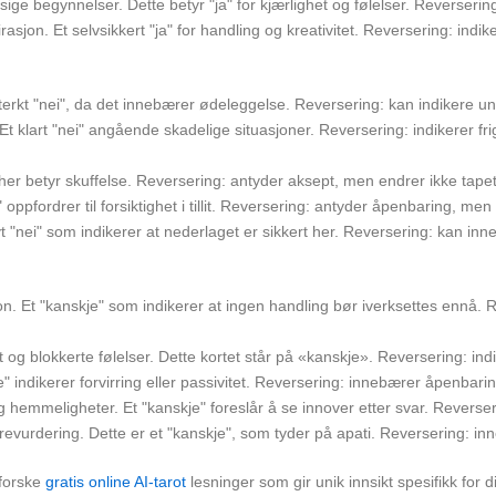
ge begynnelser. Dette betyr "ja" for kjærlighet og følelser. Reverserin
asjon. Et selvsikkert "ja" for handling og kreativitet. Reversering: indiker
erkt "nei", da det innebærer ødeleggelse. Reversering: kan indikere unn
Et klart "nei" angående skadelige situasjoner. Reversering: indikerer fr
 her betyr skuffelse. Reversering: antyder aksept, men endrer ikke tapet
 oppfordrer til forsiktighet i tillit. Reversering: antyder åpenbaring, men 
t "nei" som indikerer at nederlaget er sikkert her. Reversering: kan inn
n. Et "kanskje" som indikerer at ingen handling bør iverksettes ennå. 
g blokkerte følelser. Dette kortet står på «kanskje». Reversering: indi
je" indikerer forvirring eller passivitet. Reversering: innebærer åpenba
 hemmeligheter. Et "kanskje" foreslår å se innover etter svar. Reverseri
vurdering. Dette er et "kanskje", som tyder på apati. Reversering: inn
tforske
gratis online AI-tarot
lesninger som gir unik innsikt spesifikk for 