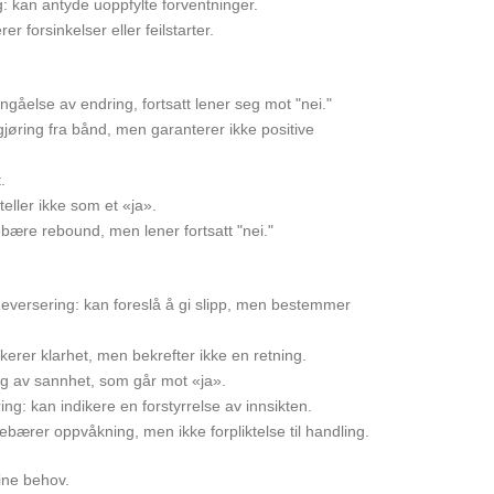
g: kan antyde uoppfylte forventninger.
er forsinkelser eller feilstarter.
gåelse av endring, fortsatt lener seg mot "nei."
igjøring fra bånd, men garanterer ikke positive
.
teller ikke som et «ja».
ebære rebound, men lener fortsatt "nei."
Reversering: kan foreslå å gi slipp, men bestemmer
kerer klarhet, men bekrefter ikke en retning.
ring av sannhet, som går mot «ja».
ng: kan indikere en forstyrrelse av innsikten.
ebærer oppvåkning, men ikke forpliktelse til handling.
dine behov.