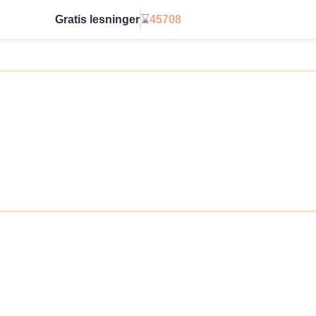
Gratis lesninger
⌛
45708
Start ubegrenset