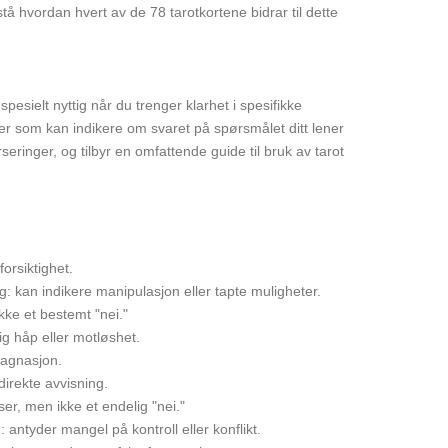
å hvordan hvert av de 78 tarotkortene bidrar til dette
esielt nyttig når du trenger klarhet i spesifikke
ger som kan indikere om svaret på spørsmålet ditt lener
eringer, og tilbyr en omfattende guide til bruk av tarot
orsiktighet.
g: kan indikere manipulasjon eller tapte muligheter.
ikke et bestemt "nei."
ig håp eller motløshet.
tagnasjon.
direkte avvisning.
ser, men ikke et endelig "nei."
 antyder mangel på kontroll eller konflikt.