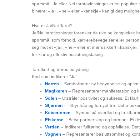
spørsmål. Ja eller Nei tarotavlesninger er en populær m
binære: «ja», «nei» eller «kanskje» kan gi deg mulighet ti
Hva er Ja/Nei Tarot?
Ja/Nei tarotlesninger forenkler de rike og komplekse be
spørsmål som forhold, karrierebevegelser eller personl
seg mot et «ja», «nei» eller et mer usikkert «kanskje».
for klar og effektiv beslutningstaking.
Tarotkort og deres betydning
Kort som indikerer "Ja"
Narren
– Symboliserer ny begynnelse og optimisme
Magikeren
– Representerer manifestasjon og kraf
Solen
– Utstråler positivitet og suksess. Et klart
Stjernen
– Tilbyr håp og fornyet tro. Dette peke
Keiserinnen
– Symbol på overflod og fruktbarhet
Elskerne
– Betyr partnerskap og harmoni. Et defi
Verden
– Indikerer fullføring og oppfyllelse. Det
Vognen
– Representerer besluttsomhet og kontrol