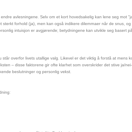
ndre avlesningene. Selv om et kort hovedsakelig kan lene seg mot "ja" 
sterkt forhold (ja), men kan også indikere dilemmaer når de snus, og fly
rsonlig intuisjon er avgjørende; betydningene kan utvikle seg basert p
u står overfor livets utallige valg. Likevel er det viktig å forstå at mens k
eksten – disse faktorene gir ofte klarhet som overskrider det stive ja/n
yrkende beslutninger og personlig vekst.
dning: