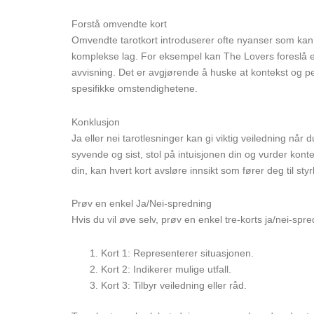
Forstå omvendte kort
Omvendte tarotkort introduserer ofte nyanser som kan e
komplekse lag. For eksempel kan The Lovers foreslå et 
avvisning. Det er avgjørende å huske at kontekst og pe
spesifikke omstendighetene.
Konklusjon
Ja eller nei tarotlesninger kan gi viktig veiledning når d
syvende og sist, stol på intuisjonen din og vurder kont
din, kan hvert kort avsløre innsikt som fører deg til st
Prøv en enkel Ja/Nei-spredning
Hvis du vil øve selv, prøv en enkel tre-korts ja/nei-spre
Kort 1: Representerer situasjonen.
Kort 2: Indikerer mulige utfall.
Kort 3: Tilbyr veiledning eller råd.