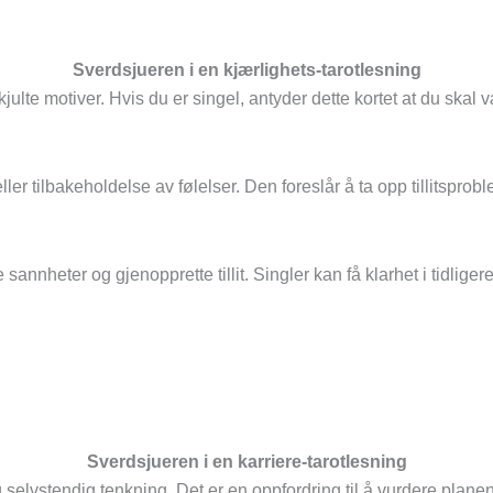
Sverdsjueren i en kjærlighets-tarotlesning
ulte motiver. Hvis du er singel, antyder dette kortet at du skal v
eller tilbakeholdelse av følelser. Den foreslår å ta opp tillit
sannheter og gjenopprette tillit. Singler kan få klarhet i tidli
Sverdsjueren i en karriere-tarotlesning
t og selvstendig tenkning. Det er en oppfordring til å vurdere p