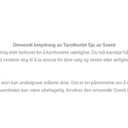
Omvendt betydning av Tarotkortet Sju av Sverd
løring eller behovet for å konfrontere uærlighet. Du må kanskje 
inviterer deg til å ta ansvar for dine valg og strebe etter ærligh
er som kan undergrave målene dine. Det er en påminnelse om å mø
m sannheten kan være ubehagelig, forsikrer den omvendte Sverd sy