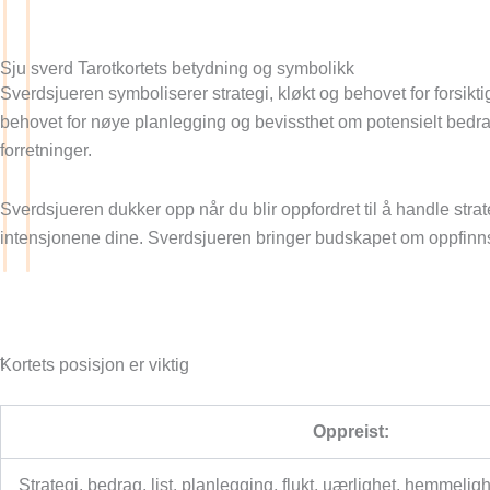
Sju sverd Tarotkortets betydning og symbolikk
Sverdsjueren symboliserer strategi, kløkt og behovet for forsikt
behovet for nøye planlegging og bevissthet om potensielt bedra
forretninger.
Sverdsjueren dukker opp når du blir oppfordret til å handle st
intensjonene dine. Sverdsjueren bringer budskapet om oppfinns
Få en gratis leseopplevelse
t
Kortets posisjon er viktig
Oppreist:
Strategi, bedrag, list, planlegging, flukt, uærlighet, hemmelig