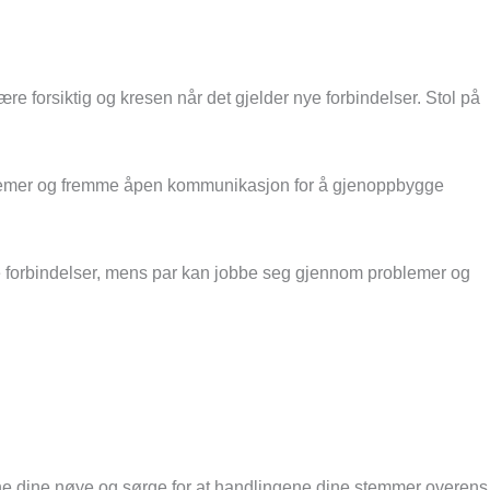
ære forsiktig og kresen når det gjelder nye forbindelser. Stol på
sproblemer og fremme åpen kommunikasjon for å gjenoppbygge
gere forbindelser, mens par kan jobbe seg gjennom problemer og
lanene dine nøye og sørge for at handlingene dine stemmer overens