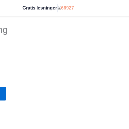
Gratis lesninger
⌛
66927
Start ubegrenset
ng