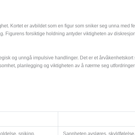
ighet. Kortet er avbildet som en figur som sniker seg unna med f
g. Figurens forsiktige holdning antyder viktigheten av diskres
rategisk og unngå impulsive handlinger. Det er et årvåkenhetsk
omhet, planlegging og viktigheten av å nærme seg utfordringer 
holdelse, sniking,
Sannheten avsløres, skyldfølelse,