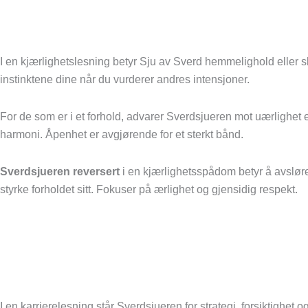
I en kjærlighetslesning betyr Sju av Sverd hemmelighold eller skj
instinktene dine når du vurderer andres intensjoner.
For de som er i et forhold, advarer Sverdsjueren mot uærlighet 
harmoni. Åpenhet er avgjørende for et sterkt bånd.
Sverdsjueren reversert
i en kjærlighetsspådom betyr å avsløre 
styrke forholdet sitt. Fokuser på ærlighet og gjensidig respekt.
I en karrierelesning står Sverdsjueren for strategi, forsiktighe