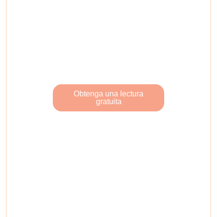
sus objetivos. El Sota de
Oros trae el mensaje del
crecimiento, la dedicación y
la importancia de invertir en
uno mismo.
Obtenga una lectura
gratuita