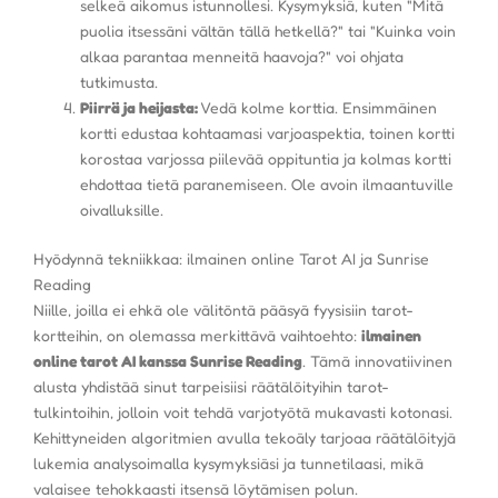
selkeä aikomus istunnollesi. Kysymyksiä, kuten "Mitä
puolia itsessäni vältän tällä hetkellä?" tai "Kuinka voin
alkaa parantaa menneitä haavoja?" voi ohjata
tutkimusta.
Piirrä ja heijasta:
Vedä kolme korttia. Ensimmäinen
kortti edustaa kohtaamasi varjoaspektia, toinen kortti
korostaa varjossa piilevää oppituntia ja kolmas kortti
ehdottaa tietä paranemiseen. Ole avoin ilmaantuville
oivalluksille.
Hyödynnä tekniikkaa: ilmainen online Tarot AI ja Sunrise
Reading
Niille, joilla ei ehkä ole välitöntä pääsyä fyysisiin tarot-
kortteihin, on olemassa merkittävä vaihtoehto:
ilmainen
online tarot AI kanssa Sunrise Reading
. Tämä innovatiivinen
alusta yhdistää sinut tarpeisiisi räätälöityihin tarot-
tulkintoihin, jolloin voit tehdä varjotyötä mukavasti kotonasi.
Kehittyneiden algoritmien avulla tekoäly tarjoaa räätälöityjä
lukemia analysoimalla kysymyksiäsi ja tunnetilaasi, mikä
valaisee tehokkaasti itsensä löytämisen polun.