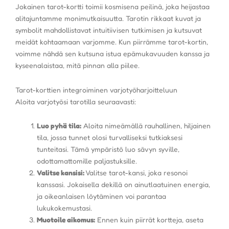
Jokainen tarot-kortti toimii kosmisena peilinä, joka heijastaa
alitajuntamme monimutkaisuutta. Tarotin rikkaat kuvat ja
symbolit mahdollistavat intuitiivisen tutkimisen ja kutsuvat
meidät kohtaamaan varjomme. Kun piirrämme tarot-kortin,
voimme nähdä sen kutsuna istua epämukavuuden kanssa ja
kyseenalaistaa, mitä pinnan alla piilee.
Tarot-korttien integroiminen varjotyöharjoitteluun
Aloita varjotyösi tarotilla seuraavasti:
Luo pyhä tila:
Aloita nimeämällä rauhallinen, hiljainen
tila, jossa tunnet olosi turvalliseksi tutkiaksesi
tunteitasi. Tämä ympäristö luo sävyn syville,
odottamattomille paljastuksille.
Valitse kansisi:
Valitse tarot-kansi, joka resonoi
kanssasi. Jokaisella dekillä on ainutlaatuinen energia,
ja oikeanlaisen löytäminen voi parantaa
lukukokemustasi.
Muotoile aikomus:
Ennen kuin piirrät kortteja, aseta