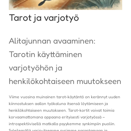
Tarot ja varjotyö
Alitajunnan avaaminen:
Tarotin käyttäminen
varjotyöhön ja
henkilökohtaiseen muutokseen
Viime vuosina muinainen tarot-käytäntö on kerännyt uuden
kiinnostuksen aallon työkaluna itsensä löytämiseen ja
henkilökohtaiseen muutokseen. Tarot-kortit voivat toimia
korvaamattomana oppaana erityisesti varjotyössä –
introspektiivisellä matkalla psyykemme synkimpiin puoliin.
Syleilemällä varjo-itsemme pyrimme parantamaan ja