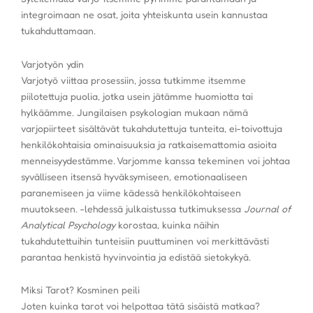
integroimaan ne osat, joita yhteiskunta usein kannustaa
tukahduttamaan.
Varjotyön ydin
Varjotyö viittaa prosessiin, jossa tutkimme itsemme
piilotettuja puolia, jotka usein jätämme huomiotta tai
hylkäämme. Jungilaisen psykologian mukaan nämä
varjopiirteet sisältävät tukahdutettuja tunteita, ei-toivottuja
henkilökohtaisia ominaisuuksia ja ratkaisemattomia asioita
menneisyydestämme. Varjomme kanssa tekeminen voi johtaa
syvälliseen itsensä hyväksymiseen, emotionaaliseen
paranemiseen ja viime kädessä henkilökohtaiseen
muutokseen. -lehdessä julkaistussa tutkimuksessa
Journal of
Analytical Psychology
korostaa, kuinka näihin
tukahdutettuihin tunteisiin puuttuminen voi merkittävästi
parantaa henkistä hyvinvointia ja edistää sietokykyä.
Miksi Tarot? Kosminen peili
Joten kuinka tarot voi helpottaa tätä sisäistä matkaa?