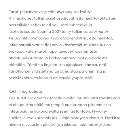
Tarot-pohjaisen varjotyön psykologiset hyödyt
Viimeaikaiset tutkimukset osoittavat, että henkilökohtaisten
narratiivien reflektointi voi lisätä tunneälyä ja
itsetietoisuutta. Vuonna 2021 tehty tutkimus
Journal of
Personality and Social Psychology
ehdottaa, että henkilöt,
jotka harjoittavat reflektoivia käytäntöjä, mukaan lukien
työkalut, kuten tarot, raportoivat alhaisemmasta
ahdistuneisuudesta ja korkeammasta tyytyväisyydestä
elämään. Tämä on linjassa sen ajatuksen kanssa, että
varjotyöhön yhdistettynä tarot edistää paranemista ja
henkilökohtaista kasvua edistävää ympäristöä.
Kohti integraatiota
Kun tutkit varjotyötäsi tarotin avulla, muista, että tavoitteena
ei ole poistaa näitä synkempiä puolia, vaan pikemminkin
integroida ne kokonaisvaltaiseen itsetuntoon. Hyväksy
sisälläsi oleva kaksinaisuus – valo pimeyden rinnalla. Harkitse
näiden oivallusten päiväkirjaa jokaisen lukemisen jälkeen