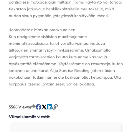
pohtiaksesi matkaasi ajan mittaan. Tämä käytäntö voi tarjota
tiekartan jatkuvalle henkilökohtaiselle muutokselle, mikä
auttaa sinua pysymään yhteydessä kehittyvään itseesi.
Johtopäätös: Matkan omaksuminen
Kun navigoimme sisäisten maailmojemme
monimutkaisuuksissa, tarot voi olla voimaannuttava
liittolainen ymmärryspyrkimyksissämme. Omaksumalla
varjotyötä tarot-korttien kautta kutsumme kasvua ja
hyväksyntää elämäämme. Käytössämme on resursseja, kuten
ilmainen online-tarot AI ja Sunrise Reading, joten näiden
näkökohtien tutkiminen ei ole koskaan ollut helpompaa. Ota
harppaus itsensä löytämiseen; varjosi odottaa.
5566 Views
Viimeisimmät viestit