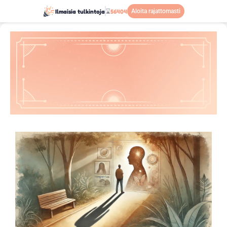
Ilmaisia tulkintoja
⌛
56404
Aloita rajattomasti