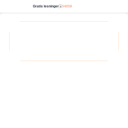
Gratis lesninger
⌛
54058
Start ubegrenset