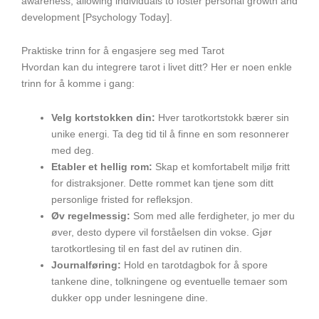
awareness, allowing individuals to foster personal growth and
development [Psychology Today].
Praktiske trinn for å engasjere seg med Tarot
Hvordan kan du integrere tarot i livet ditt? Her er noen enkle
trinn for å komme i gang:
Velg kortstokken din:
Hver tarotkortstokk bærer sin
unike energi. Ta deg tid til å finne en som resonnerer
med deg.
Etabler et hellig rom:
Skap et komfortabelt miljø fritt
for distraksjoner. Dette rommet kan tjene som ditt
personlige fristed for refleksjon.
Øv regelmessig:
Som med alle ferdigheter, jo mer du
øver, desto dypere vil forståelsen din vokse. Gjør
tarotkortlesing til en fast del av rutinen din.
Journalføring:
Hold en tarotdagbok for å spore
tankene dine, tolkningene og eventuelle temaer som
dukker opp under lesningene dine.