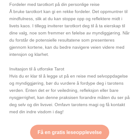
Fordeler med tarotkort på din personlige reise
Å bruke tarotkort kan gi en rekke fordeler. Det oppmuntrer til
mindfulness, slik at du kan stoppe opp og reflektere midt i
livets kaos. I tillegg inviterer tarotkort deg til å ta eierskap til
dine valg, noe som fremmer en følelse av myndiggjøring. Når
du forstår de potensielle resultatene som presenteres
gjennom kortene, kan du bedre navigere veien videre med
intensjon og klarhet.
Invitasjon til å utforske Tarot
Hvis du er klar til å legge ut på en reise med selvoppdagelse
og myndiggjøring, bør du vurdere å fordype deg i tarotens
verden. Enten det er for veiledning, refleksjon eller bare
nysgjerrighet, kan denne praksisen forandre måten du ser på
deg selv og din livsvei. Omfavn tarotens magi og få kontakt
med din indre visdom i dag!
Få en gratis leseopplevelse