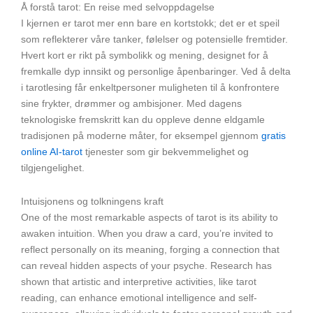
Å forstå tarot: En reise med selvoppdagelse
I kjernen er tarot mer enn bare en kortstokk; det er et speil
som reflekterer våre tanker, følelser og potensielle fremtider.
Hvert kort er rikt på symbolikk og mening, designet for å
fremkalle dyp innsikt og personlige åpenbaringer. Ved å delta
i tarotlesing får enkeltpersoner muligheten til å konfrontere
sine frykter, drømmer og ambisjoner. Med dagens
teknologiske fremskritt kan du oppleve denne eldgamle
tradisjonen på moderne måter, for eksempel gjennom
gratis
online AI-tarot
tjenester som gir bekvemmelighet og
tilgjengelighet.
Intuisjonens og tolkningens kraft
One of the most remarkable aspects of tarot is its ability to
awaken intuition. When you draw a card, you’re invited to
reflect personally on its meaning, forging a connection that
can reveal hidden aspects of your psyche. Research has
shown that artistic and interpretive activities, like tarot
reading, can enhance emotional intelligence and self-