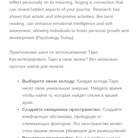
reflect personally on its meaning, forging a connection that
can reveal hidden aspects of your psyche. Research has
shown that artistic and interpretive activities, like tarot
reading, can enhance emotional intelligence and self-
awareness, allowing individuals to foster personal growth and
development [Psychology Today].
Практические шаги по использованию Таро
Как интегрировать Таро в свою жизнь? Вот несколько
простых шагов для начала:
Выберите свою колоду:
Каждая колода Таро
несёт свою уникальную энергию. Найдите время,
чтобы найти ту, которая найдёт отклик в вашей
душе.
Создайте священное пространство:
Создайте
комфортную обстановку, свободную от
отвлекающих факторов. Это пространство может
стать вашим личным убежищем для размышлений.
Регулярно практикуйте:
Как и в любом навыке,