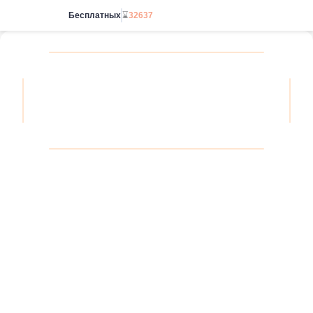
Бесплатных
⌛
32637
Начать без ограничений