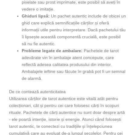
pixelate sau prost imprimate, este posibil să aveți în
vedere o imitație.
Ghiduri lipsă:
Un pachet autentic include de obicei un
ghid care explică semnificațiile cărților și oferă
informații utile pentru interpretare. Dacă pachetului tău
îi lipsește această componentă crucială, este posibil
să nu fie autentic.
Probleme legate de ambalare:
Pachetele de tarot
adevărate vin în ambalaje atent concepute, care
reflectă adesea calitatea produsului din interior.
Ambalajele ieftine sau făcute în grabă pot fi un semnal
de alarmă.
De ce contează autenticitatea
Utilizarea cărților de tarot autentice este vitală atât pentru
colecționari, cât și pentru cei care folosesc cărți în scopuri
rituale. Pachetele de cărți autentice nu sunt doar despre artă
- ele poartă intenție, istorie și energie. Atunci când folosești
tarot autentic, te conectezi cu tradițiile și înțelepciunea
cumulativă care au evoluat de-a lungul secolelor. Pentru cei