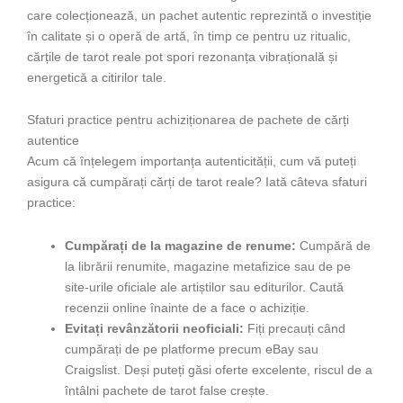
care colecționează, un pachet autentic reprezintă o investiție
în calitate și o operă de artă, în timp ce pentru uz ritualic,
cărțile de tarot reale pot spori rezonanța vibrațională și
energetică a citirilor tale.
Sfaturi practice pentru achiziționarea de pachete de cărți
autentice
Acum că înțelegem importanța autenticității, cum vă puteți
asigura că cumpărați cărți de tarot reale? Iată câteva sfaturi
practice:
Cumpărați de la magazine de renume:
Cumpără de
la librării renumite, magazine metafizice sau de pe
site-urile oficiale ale artiștilor sau editurilor. Caută
recenzii online înainte de a face o achiziție.
Evitați revânzătorii neoficiali:
Fiți precauți când
cumpărați de pe platforme precum eBay sau
Craigslist. Deși puteți găsi oferte excelente, riscul de a
întâlni pachete de tarot false crește.