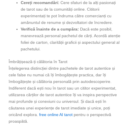
Cereți recomandări:
Cere sfaturi de la alți pasionați
de tarot sau de la comunități online. Cititorii
experimentați te pot îndruma către comercianți cu
amănuntul de renume și dezvoltatori de încredere.
Verifică înainte de a cumpăra:
Dacă este posibil,
manevrează personal pachetul de cărți. Acordă atenție
foliei de carton, clarității graficii și aspectului general al
pachetului.
Îmbrățișează-ți călătoria în Tarot
Înțelegerea distincției dintre pachetele de tarot autentice și
cele false nu numai că îți îmbogățește practica, dar îți
îmbogățește și călătoria personală prin autodescoperire.
Indiferent dacă ești nou în tarot sau un cititor experimentat,
utilizarea cărților de tarot autentice îți va inspira perspective
mai profunde și conexiuni cu universul. Și dacă ești în
căutarea unei experiențe de tarot imediate și unice, poți
oricând explora.
free online AI tarot
pentru o perspectivă
proaspătă.