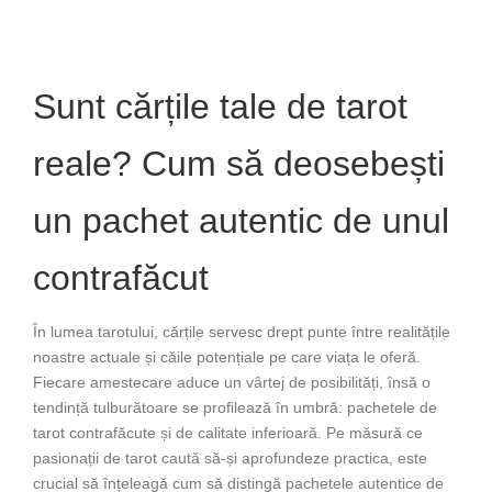
Sunt cărțile tale de tarot
reale? Cum să deosebești
un pachet autentic de unul
contrafăcut
În lumea tarotului, cărțile servesc drept punte între realitățile
noastre actuale și căile potențiale pe care viața le oferă.
Fiecare amestecare aduce un vârtej de posibilități, însă o
tendință tulburătoare se profilează în umbră: pachetele de
tarot contrafăcute și de calitate inferioară. Pe măsură ce
pasionații de tarot caută să-și aprofundeze practica, este
crucial să înțeleagă cum să distingă pachetele autentice de