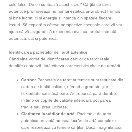
cele false. De ce contează acest lucru? Cărțile de tarot
autentice promovează nu numai estetica unui obiect frumos
și bine lucrat, ci și energia și intenția din spatele fiecărei
lecturi. Să explorăm câteva perspective esențiale care vă vor
ajuta să vă asigurați că experiența dvs. cu tarotul este atât
autentică, cât și puternică.
Identificarea pachetelor de Tarot autentice
Când vine vorba de identificarea cărților de tarot reale,
detaliile contează. Iată câteva caracteristici cheie de urmărit:
Carton:
Pachetele de tarot autentice sunt fabricate din
carton de înaltă calitate, oferind o greutate și o
flexibilitate satisfăcătoare. Ar trebui să pară durabile,
în timp ce copiile de calitate inferioară pot părea
fragile sau prea lucioase.
Claritatea lucrărilor de artă:
Pachetele de tarot
autentice prezintă adesea lucrări de artă complexe
care rezonează cu temele cărților. Dacă imaginile apar