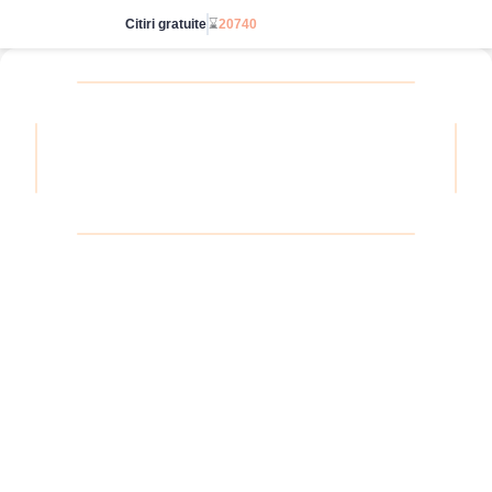
Citiri gratuite
⌛
20740
Accesează nelimitat