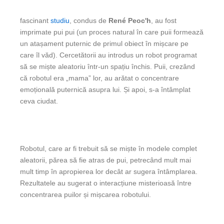
fascinant
studiu
, condus de
René Peoc'h
, au fost
imprimate pui pui (un proces natural în care puii formează
un atașament puternic de primul obiect în mișcare pe
care îl văd). Cercetătorii au introdus un robot programat
să se miște aleatoriu într-un spațiu închis. Puii, crezând
că robotul era „mama” lor, au arătat o concentrare
emoțională puternică asupra lui. Și apoi, s-a întâmplat
ceva ciudat.
Robotul, care ar fi trebuit să se miște în modele complet
aleatorii, părea să fie atras de pui, petrecând mult mai
mult timp în apropierea lor decât ar sugera întâmplarea.
Rezultatele au sugerat o interacțiune misterioasă între
concentrarea puilor și mișcarea robotului.