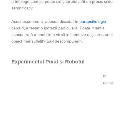
a înțelege cum se poate simți tarotul atât de precis și de
semnificativ.
Acest experiment, adesea discutat în
parapsihologie
cercuri, a testat o ipoteză particulară: Poate intenția
concentrată a unei ființe vii să influențeze mișcarea unui
obiect neînsuflețit? Să-l descompunem.
Experimentul Puiul și Robotul
În
acest