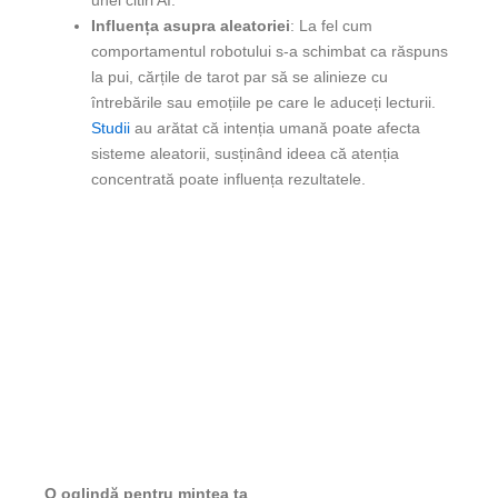
unei citiri AI.
Influența asupra aleatoriei
: La fel cum
comportamentul robotului s-a schimbat ca răspuns
la pui, cărțile de tarot par să se alinieze cu
întrebările sau emoțiile pe care le aduceți lecturii.
Studii
au arătat că intenția umană poate afecta
sisteme aleatorii, susținând ideea că atenția
concentrată poate influența rezultatele.
O oglindă pentru mintea ta