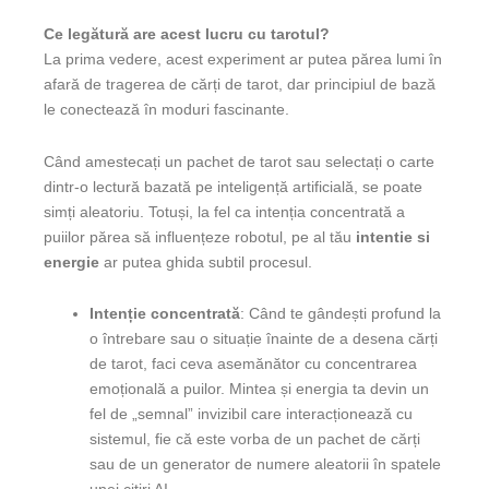
Ce legătură are acest lucru cu tarotul?
La prima vedere, acest experiment ar putea părea lumi în
afară de tragerea de cărți de tarot, dar principiul de bază
le conectează în moduri fascinante.
Când amestecați un pachet de tarot sau selectați o carte
dintr-o lectură bazată pe inteligență artificială, se poate
simți aleatoriu. Totuși, la fel ca intenția concentrată a
puiilor părea să influențeze robotul, pe al tău
intentie si
energie
ar putea ghida subtil procesul.
Intenție concentrată
: Când te gândești profund la
o întrebare sau o situație înainte de a desena cărți
de tarot, faci ceva asemănător cu concentrarea
emoțională a puilor. Mintea și energia ta devin un
fel de „semnal” invizibil care interacționează cu
sistemul, fie că este vorba de un pachet de cărți
sau de un generator de numere aleatorii în spatele