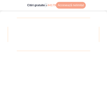
Citiri gratuite
⌛
44179
Accesează nelimitat