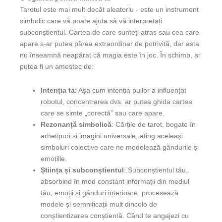
Tarotul este mai mult decât aleatoriu - este un instrument
simbolic care vă poate ajuta să vă interpretați
subconștientul. Cartea de care sunteți atras sau cea care
apare s-ar putea părea extraordinar de potrivită, dar asta
nu înseamnă neapărat că magia este în joc. În schimb, ar
putea fi un amestec de:
Intenția ta
: Așa cum intenția puilor a influențat
robotul, concentrarea dvs. ar putea ghida cartea
care se simte „corectă” sau care apare.
Rezonanță simbolică
: Cărțile de tarot, bogate în
arhetipuri și imagini universale, ating aceleași
simboluri colective care ne modelează gândurile și
emoțiile.
Știința și subconștientul
: Subconștientul tău,
absorbind în mod constant informații din mediul
tău, emoții și gânduri interioare, procesează
modele și semnificații mult dincolo de
conștientizarea conștientă. Când te angajezi cu