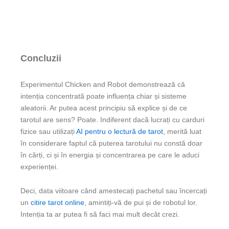
Concluzii
Experimentul Chicken and Robot demonstrează că
intenția concentrată poate influența chiar și sisteme
aleatorii. Ar putea acest principiu să explice și de ce
tarotul are sens? Poate. Indiferent dacă lucrați cu carduri
fizice sau utilizați
AI pentru o lectură de tarot
, merită luat
în considerare faptul că puterea tarotului nu constă doar
în cărți, ci și în energia și concentrarea pe care le aduci
experienței.
Deci, data viitoare când amestecați pachetul sau încercați
un
citire tarot online
, amintiți-vă de pui și de robotul lor.
Intenția ta ar putea fi să faci mai mult decât crezi.