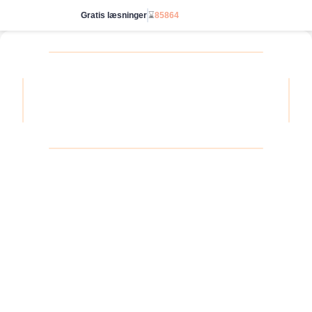
Gratis læsninger
⌛
85864
Gå ubegrænset