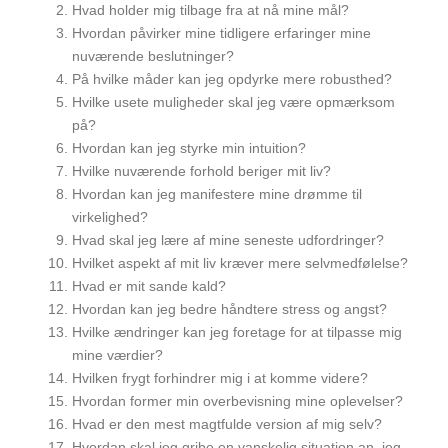
Hvad holder mig tilbage fra at nå mine mål?
Hvordan påvirker mine tidligere erfaringer mine
nuværende beslutninger?
På hvilke måder kan jeg opdyrke mere robusthed?
Hvilke usete muligheder skal jeg være opmærksom
på?
Hvordan kan jeg styrke min intuition?
Hvilke nuværende forhold beriger mit liv?
Hvordan kan jeg manifestere mine drømme til
virkelighed?
Hvad skal jeg lære af mine seneste udfordringer?
Hvilket aspekt af mit liv kræver mere selvmedfølelse?
Hvad er mit sande kald?
Hvordan kan jeg bedre håndtere stress og angst?
Hvilke ændringer kan jeg foretage for at tilpasse mig
mine værdier?
Hvilken frygt forhindrer mig i at komme videre?
Hvordan former min overbevisning mine oplevelser?
Hvad er den mest magtfulde version af mig selv?
Hvordan skal jeg gribe en vanskelig situation an, jeg