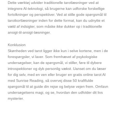
Dette værktøj udvider traditionelle tarotlæsninger ved at
integrere AI-teknologi, så brugerne kan udforske forskellige
fortolkninger og perspektiver. Ved at stille gode spørgsmål til
tarotkortlæsninger inden for dette format, kan du udnytte et
væld af indsigter, som måske ikke dukker op i traditionelle
ansigt-til-ansigt-læsninger.
Konklusion
Skønheden ved tarot ligger ikke kun i selve kortene, men i de
forespørgsler, vi laver. Som fremhævet af psykologiske
undersøgelser, kan de spørgsmål, vi stiller, føre til dybere
introspektioner og dyb personlig vækst. Uanset om du læser
for dig selv, med en ven eller bruger en gratis online tarot AI
med Sunrise Reading, så overvej disse 50 kraftfulde
spørgsmål til at guide din rejse og belyse vejen frem. Omfavn
undersøgelsens magi, og se, hvordan den udfolder dit livs
mysterier.