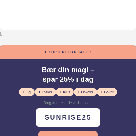
✦ KORTENE HAR TALT ✦
Bær din magi –
spar 25% i dag
✦ Tøj
✦ Tasker
✦ Krus
✦ Plakater
✦ Gaver
Brug denne kode ved kassen:
SUNRISE25