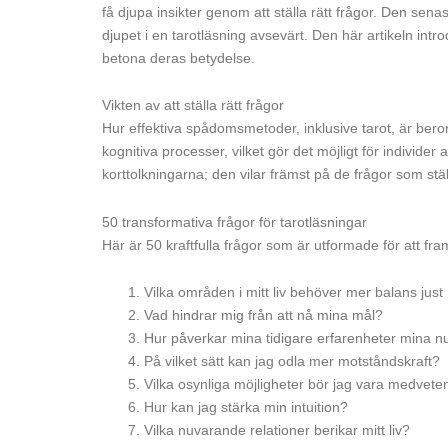
få djupa insikter genom att ställa rätt frågor. Den sen
djupet i en tarotläsning avsevärt. Den här artikeln intro
betona deras betydelse.
Vikten av att ställa rätt frågor
Hur effektiva spådomsmetoder, inklusive tarot, är beror 
kognitiva processer, vilket gör det möjligt för individe
korttolkningarna; den vilar främst på de frågor som stä
50 transformativa frågor för tarotläsningar
Här är 50 kraftfulla frågor som är utformade för att fr
Vilka områden i mitt liv behöver mer balans just
Vad hindrar mig från att nå mina mål?
Hur påverkar mina tidigare erfarenheter mina n
På vilket sätt kan jag odla mer motståndskraft?
Vilka osynliga möjligheter bör jag vara medvet
Hur kan jag stärka min intuition?
Vilka nuvarande relationer berikar mitt liv?