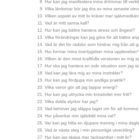
Hur kan jag manifestera mina drömmar till verkl
Vilka lärdomar bör jag dra av mina senaste utm
Vilken aspekt av mitt liv kräver mer självmedkän
Vad är mitt sanna kall?
Hur kan jag bättre hantera stress och ångest?
Vilka förändringar kan jag göra för att bättre an
Vad är det för rädslor som hindrar mig från att 
Hur formar mina övertygelser mina upplevelser
Vilken är den mest kraftfulla versionen av mig sj
Hur ska jag hantera en svår situation som jag st
Vad kan jag lära mig av mina instinkter?
Hur kan jag fördjupa min andliga praktik?
Vilka vanor gör att jag tappar energi?
Hur kan jag uttrycka min kreativitet mer fritt?
Vilka dolda styrkor har jag?
Vad behöver jag släppa taget om för att komma
Hur påverkar min självbild mina val?
Var kan jag hitta en djupare mening i mina dagli
Vad är nästa steg i min personliga utveckling?
Hur kan jag skapa mer tacksamhet i mitt liv?