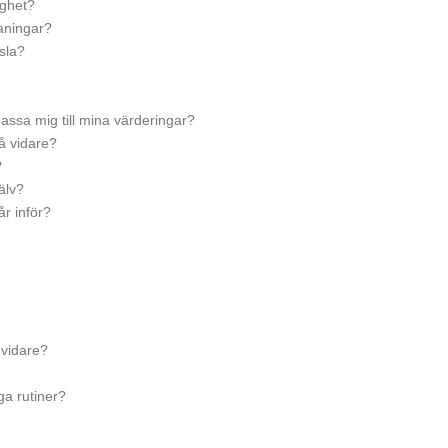
ighet?
aningar?
sla?
passa mig till mina värderingar?
gå vidare?
?
älv?
år inför?
 vidare?
ga rutiner?