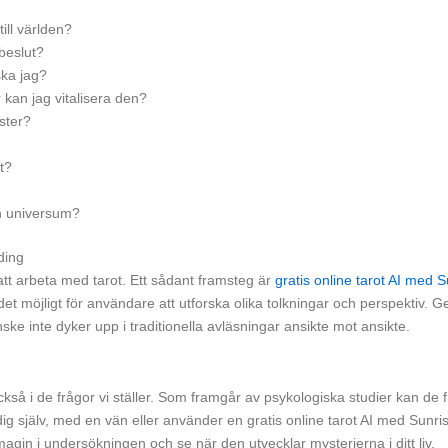
ill världen?
beslut?
ska jag?
r kan jag vitalisera den?
ster?
t?
ån universum?
ding
att arbeta med tarot. Ett sådant framsteg är
gratis online tarot AI med 
 det möjligt för användare att utforska olika tolkningar och perspektiv. G
ke inte dyker upp i traditionella avläsningar ansikte mot ansikte.
kså i de frågor vi ställer. Som framgår av psykologiska studier kan de frå
dig själv, med en vän eller använder en gratis online tarot AI med Sunri
in i undersökningen och se när den utvecklar mysterierna i ditt liv.