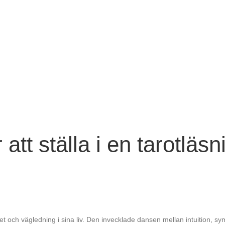
r att ställa i en tarotläs
t och vägledning i sina liv. Den invecklade dansen mellan intuition, sy