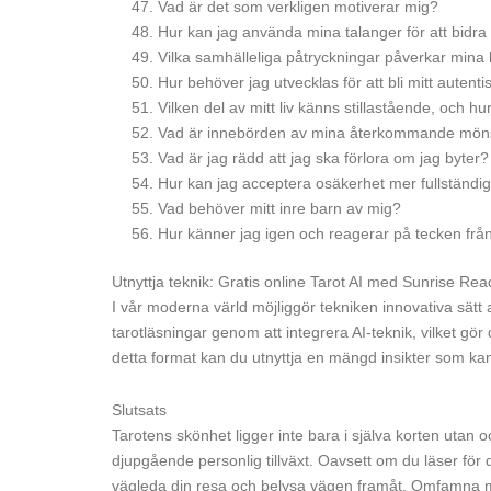
Vad är det som verkligen motiverar mig?
Hur kan jag använda mina talanger för att bidra t
Vilka samhälleliga påtryckningar påverkar mina 
Hur behöver jag utvecklas för att bli mitt autenti
Vilken del av mitt liv känns stillastående, och hu
Vad är innebörden av mina återkommande mön
Vad är jag rädd att jag ska förlora om jag byter?
Hur kan jag acceptera osäkerhet mer fullständig
Vad behöver mitt inre barn av mig?
Hur känner jag igen och reagerar på tecken fr
Utnyttja teknik: Gratis online Tarot AI med Sunrise Rea
I vår moderna värld möjliggör tekniken innovativa sätt 
tarotläsningar genom att integrera AI-teknik, vilket gör
detta format kan du utnyttja en mängd insikter som kans
Slutsats
Tarotens skönhet ligger inte bara i själva korten utan oc
djupgående personlig tillväxt. Oavsett om du läser för 
vägleda din resa och belysa vägen framåt. Omfamna mag