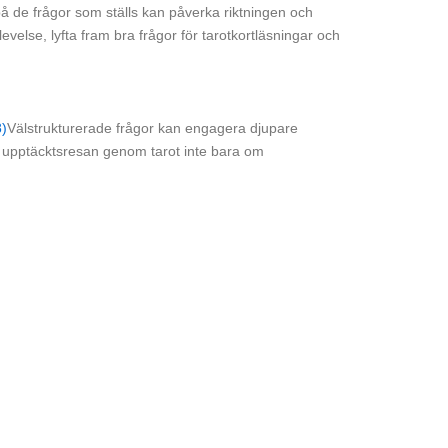
 på de frågor som ställs kan påverka riktningen och
levelse, lyfta fram bra frågor för tarotkortläsningar och
8)
Välstrukturerade frågor kan engagera djupare
lar upptäcktsresan genom tarot inte bara om