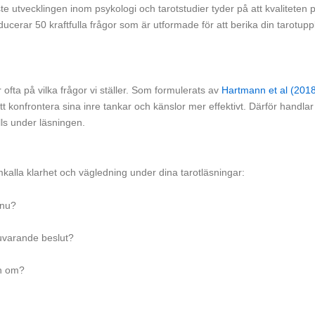
aste utvecklingen inom psykologi och tarotstudier tyder på att kvaliteten
ducerar 50 kraftfulla frågor som är utformade för att berika din tarotupp
ofta på vilka frågor vi ställer. Som formulerats av
Hartmann et al (201
r att konfrontera sina inre tankar och känslor mer effektivt. Därför hand
lls under läsningen.
amkalla klarhet och vägledning under dina tarotläsningar:
 nu?
uvarande beslut?
en om?