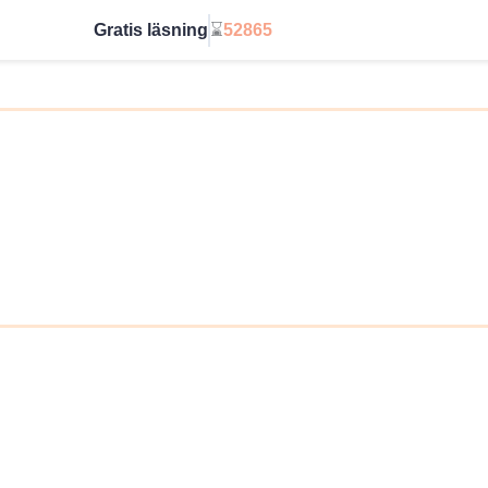
Gratis läsning
⌛
52865
Börja utan gräns