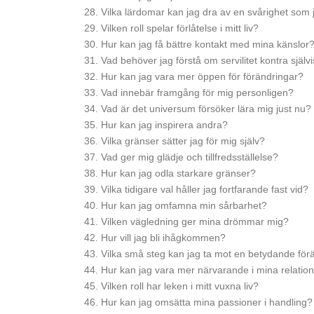
Vilka lärdomar kan jag dra av en svårighet som 
Vilken roll spelar förlåtelse i mitt liv?
Hur kan jag få bättre kontakt med mina känslor
Vad behöver jag förstå om servilitet kontra själv
Hur kan jag vara mer öppen för förändringar?
Vad innebär framgång för mig personligen?
Vad är det universum försöker lära mig just nu?
Hur kan jag inspirera andra?
Vilka gränser sätter jag för mig själv?
Vad ger mig glädje och tillfredsställelse?
Hur kan jag odla starkare gränser?
Vilka tidigare val håller jag fortfarande fast vid?
Hur kan jag omfamna min sårbarhet?
Vilken vägledning ger mina drömmar mig?
Hur vill jag bli ihågkommen?
Vilka små steg kan jag ta mot en betydande för
Hur kan jag vara mer närvarande i mina relatio
Vilken roll har leken i mitt vuxna liv?
Hur kan jag omsätta mina passioner i handling?