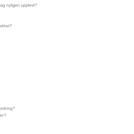
jag nyligen upplevt?
?
iskhet?
ändring?
ner?