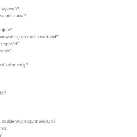
ch wyzwań?
owspółczucia?
okojem?
osować się do moich wartości?
m naprzód?
zenia?
ed którą stoję?
ść?
h codziennych czynnościach?
tym?
?