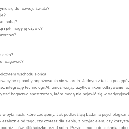
ynić się do rozwoju świata?
zje?
nym sobą?
ji i jak mogę ją ożywić?
 wzorców?
ziecko?
nie reagować?
z odczytem wschodu słońca
owacyjne sposoby angażowania się w tarota. Jednym z takich postępó
ez integrację technologii AI, umożliwiając użytkownikom odkrywanie róż
ystać bogactwo spostrzeżeń, które mogą nie pojawić się w tradycyjnyc
akże w pytaniach, które zadajemy. Jak podkreślają badania psychologic
 Niezależnie od tego, czy czytasz dla siebie, z przyjacielem, czy korzys
odróż i oświetlić ścieżkę przed sobą. Przyjmij magię dociekania i obse