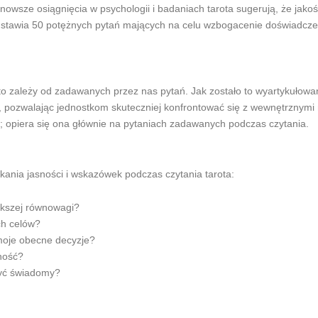
nowsze osiągnięcia w psychologii i badaniach tarota sugerują, że ja
rzedstawia 50 potężnych pytań mających na celu wzbogacenie doświadczen
sto zależy od zadawanych przez nas pytań. Jak zostało to wyartykułow
pozwalając jednostkom skuteczniej konfrontować się z wewnętrznymi 
rt; opiera się ona głównie na pytaniach zadawanych podczas czytania.
ania jasności i wskazówek podczas czytania tarota:
ększej równowagi?
ch celów?
moje obecne decyzje?
ność?
być świadomy?