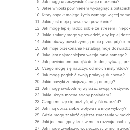
Jak mogę urzeczywistnić swoje marzenia?
Jakie wnioski powinienem wyciągnąć z ostatni
Który aspekt mojego życia wymaga więcej sam
Jakie jest moje prawdziwe powołanie?
Jak mogę lepiej radzić sobie ze stresem i niep
Jakie zmiany mogę wprowadzić, aby lepiej dost
Jakie obawy powstrzymują mnie przed pójście
Jak moje przekonania kształtują moje doświadc
Jaka jest najmocniejsza wersja mnie samego?
Jak powinienem podejść do trudnej sytuacji, prz
Czego mogę się nauczyć od moich instynktów?
Jak mogę pogłębić swoją praktykę duchową?
Jakie nawyki zmniejszają moją energię?
Jak mogę swobodniej wyrażać swoją kreatywno
Jakie ukryte mocne strony posiadam?
Czego muszę się pozbyć, aby iść naprzód?
Jak mój obraz siebie wpływa na moje wybory?
Gdzie mogę znaleźć głębsze znaczenie w moic
Jaki jest następny krok w moim rozwoju osobis
Jak mogę zwiększyć wdzięczność w moim życiu