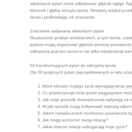
właściwych pytań może odblokować głęboki wgląd. Naj
kierunek i głębię odczytu tarota. Niniejszy artykuł p
tarota i podkreślając ich znaczenie.
Znaczenie zadawania właściwych pytań
Skuteczność praktyk wróżbiarskich, w tym tarota, czę
pytania mogą angażować głębsze procesy poznawcze, 
odkrywcza poprzez tarota to nie tylko interpretacje ka
50 transformujących pytań do odczytów tarota
Oto 50 potężnych pytań zaprojektowanych w celu uzysk
Które obszary mojego życia wymagają teraz wi
Co powstrzymuje mnie przed osiągnięciem moi
Jak moje przeszłe doświadczenia wpływają na 
W jaki sposób mogę kultywować większą odpor
Jakich niewidocznych możliwości powinienem 
Jak mogę wzmocnić swoją intuicję?
Jakie obecne relacje wzbogacają moje życie?