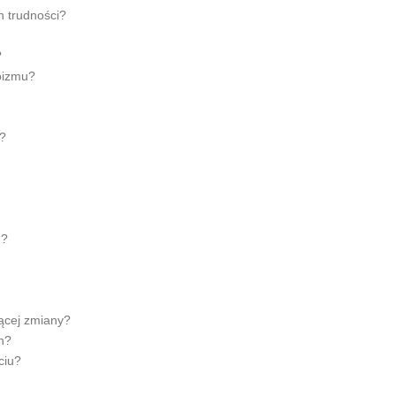
h trudności?
?
oizmu?
ć?
m?
ącej zmiany?
h?
ciu?