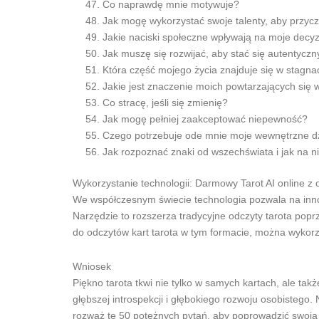
Co naprawdę mnie motywuje?
Jak mogę wykorzystać swoje talenty, aby przycz
Jakie naciski społeczne wpływają na moje decy
Jak muszę się rozwijać, aby stać się autentycz
Która część mojego życia znajduje się w stagnac
Jakie jest znaczenie moich powtarzających się
Co stracę, jeśli się zmienię?
Jak mogę pełniej zaakceptować niepewność?
Czego potrzebuje ode mnie moje wewnętrzne d
Jak rozpoznać znaki od wszechświata i jak na 
Wykorzystanie technologii: Darmowy Tarot AI online 
We współczesnym świecie technologia pozwala na inn
Narzędzie to rozszerza tradycyjne odczyty tarota poprz
do odczytów kart tarota w tym formacie, można wykorz
Wniosek
Piękno tarota tkwi nie tylko w samych kartach, ale t
głębszej introspekcji i głębokiego rozwoju osobistego.
rozważ te 50 potężnych pytań, aby poprowadzić swoją p