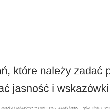
ń, które należy zadać 
ać jasność i wskazówki
 jasności i wskazówek w swoim życiu. Zawiły taniec między intuicją, s