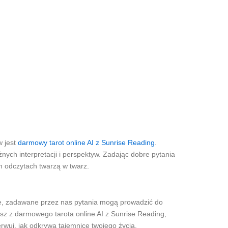
w jest
darmowy tarot online AI z Sunrise Reading
.
nych interpretacji i perspektyw. Zadając dobre pytania
h odczytach twarzą w twarz.
zne, zadawane przez nas pytania mogą prowadzić do
tasz z darmowego tarota online AI z Sunrise Reading,
rwuj, jak odkrywa tajemnice twojego życia.