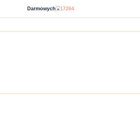
Darmowych
⌛
17264
Wybierz bez limitu