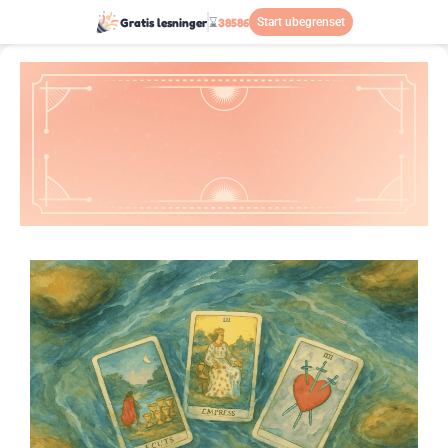
Gratis lesninger
⌛
38586
Start ubegrenset