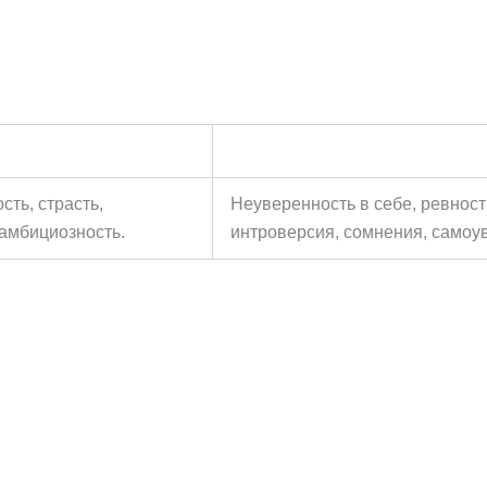
сть, страсть,
Неуверенность в себе, ревност
 амбициозность.
интроверсия, сомнения, самоув