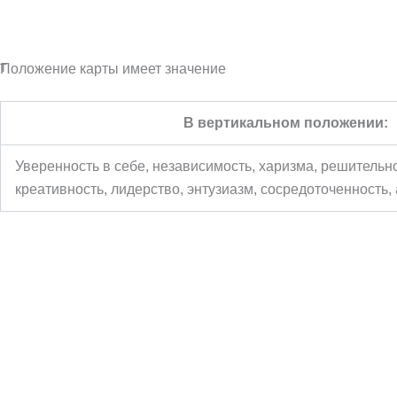
Получите бесплатное чтение
т
Положение карты имеет значение
В вертикальном положении:
Уверенность в себе, независимость, харизма, решительно
креативность, лидерство, энтузиазм, сосредоточенность,