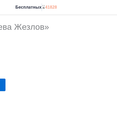
Бесплатных
⌛
41828
Начать без ограничений
ева Жезлов»