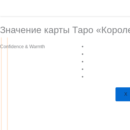
Перейти
к
содержимому
Значение карты Таро «Корол
Больше Таро
Confidence & Warmth
Учиться
Магазин
Планы
Экстрасенс
Х