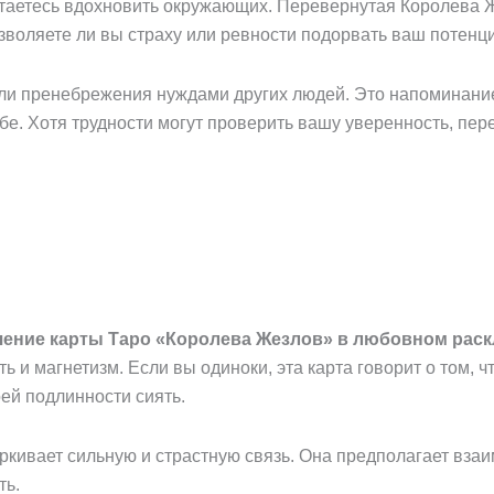
таетесь вдохновить окружающих. Перевернутая Королева Ж
зволяете ли вы страху или ревности подорвать ваш потенц
ли пренебрежения нуждами других людей. Это напоминание о
ебе. Хотя трудности могут проверить вашу уверенность, пе
чение карты Таро «Королева Жезлов» в любовном раск
и магнетизм. Если вы одиноки, эта карта говорит о том, ч
ей подлинности сиять.
еркивает сильную и страстную связь. Она предполагает вз
ть.