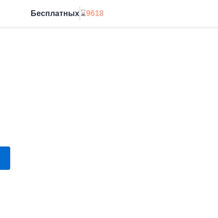
Бесплатных
⌛
9618
Начать без ограничений