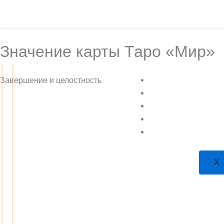
Перейти
к
содержимому
Значение карты Таро «Мир»
Больше Таро
Завершение и целостность
Учиться
Магазин
Планы
Экстрасенс
Х