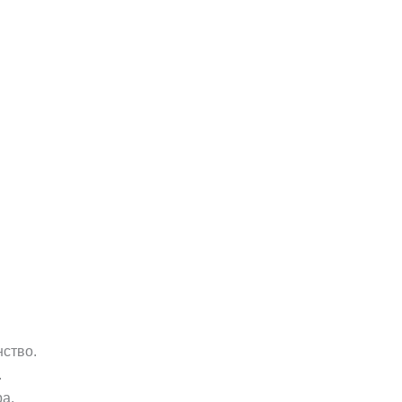
ство.
.
а.