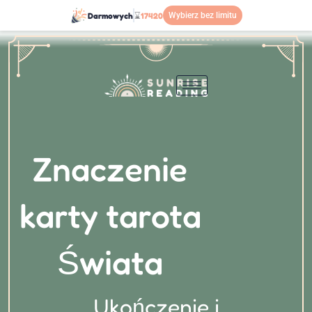
Przejdź
Darmowych
⌛
17420
Wybierz bez limitu
do
treści
Znaczenie
karty tarota
Świata
Ukończenie i