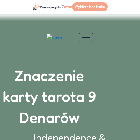
Przejdź
Darmowych
⌛
6730
Wybierz bez limitu
do
treści
Znaczenie
karty tarota 9
Denarów
Independence &