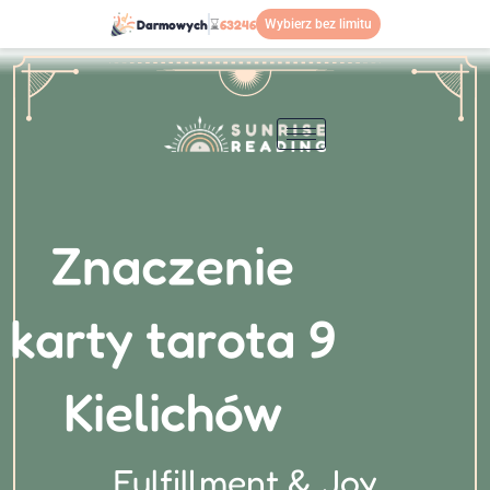
Przejdź
Darmowych
⌛
63246
Wybierz bez limitu
do
treści
Znaczenie
karty tarota 9
Kielichów
Fulfillment & Joy