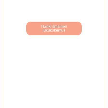
päättäväisen toiminnan
avulla.
Hanki ilmainen
lukukokemus